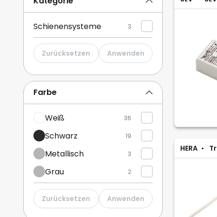
Kategorie
Schienensysteme
3
Zurücksetzen
Anwenden
Farbe
Weiß
36
Schwarz
19
HERA
Tr
Metallisch
3
Grau
2
Zurücksetzen
Anwenden