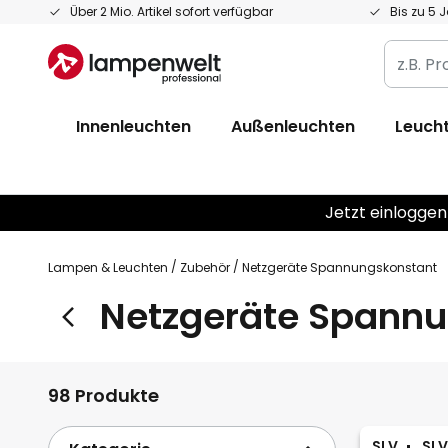
Zum
Über 2 Mio. Artikel sofort verfügbar
Bis zu 5 
Inhalt
z.B.
springen
Produkt
Artikelnr
Innenleuchten
Außenleuchten
Leucht
EAN
/
GTIN
Jetzt einloggen
Lampen & Leuchten
Zubehör
Netzgeräte Spannungskonstant
Netzgeräte Spann
98 Produkte
SLV
SLV