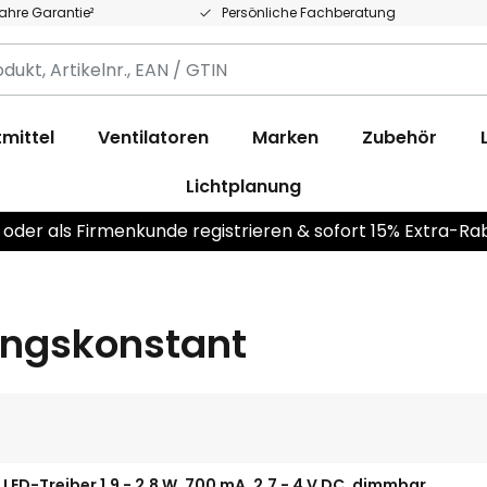
Jahre Garantie²
Persönliche Fachberatung
,
.,
mittel
Ventilatoren
Marken
Zubehör
Lichtplanung
 oder als Firmenkunde registrieren & sofort 15% Extra-Ra
ungskonstant
 LED-Treiber 1,9 - 2,8 W, 700 mA, 2,7 - 4 V DC, dimmbar