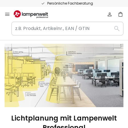
Zum
Persönliche Fachberatung
Inhalt
springen
z.B.
Such
Produkt,
Artikelnr.,
EAN
/
GTIN
Lichtplanung mit Lampenwelt
Professional