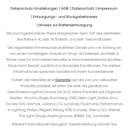
Datenschutz-Einstellungen
AGB
Datenschutz
Impressum
Entsorgungs- und Rückgabehinweis
Hinweis zur Batterieentsorgung
Die durchgestrichenen Preise entsprechen dem UVP des Herstellers.
Alle Preise in €, exkl. 19 % MwSt. und exkl. Versandkosten
¹ Als registrierter Firmenkunde profitieren Sie bei uns von Anfang an
von einem hinterlegten Rabatt im Shop. Als Elektriker, Architekt &
Planer oder für Immobilienverwalter & Hausmeisterdienste erhalten
Sie je nach Bedarf zusätzlich individuelle Konditionen. Für weitere
Informationen sprechen Sie bitte mit Ihrem Kundenberater.
² Sofern der Hersteller eine
Garantie
auf die von uns verkauften
Produkte anbietet, erhalten Sie über die gesetzliche
Gewährleistungsfrist hinaus bis zu 5 Jahre Garantie auf folgende
Marken: Arcchio, Bopp, Brumberg, CMD, Deko-Light, Dotlux, Erco,
Escale, EVN, Glamox, Juliana, LTS, Lucande, Paulmann, Performance
in Lighting, Philips, Regent, Ribag, RZB, Schuller, Siteco, SLV, Steinel,
The Light Group, Westinghouse, WIBRE, XAL, Zumtobel
Nähere Informationen bezüglich Gewährleistung können Sie