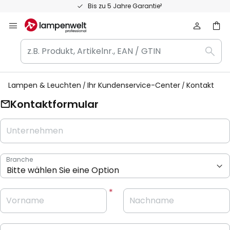
Zum
Bis zu 5 Jahre Garantie²
Inhalt
springen
z.B.
Such
Produkt,
Artikelnr.,
EAN
Lampen & Leuchten
Ihr Kundenservice-Center
Kontakt
/
Kontaktformular
GTIN
Unternehmen
Branche
Vorname
Nachname