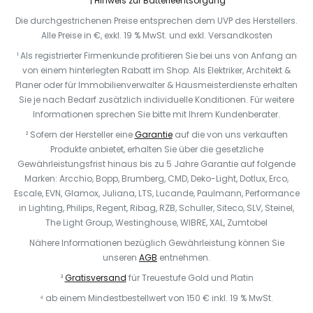
Hinweis zur Batterieentsorgung
Die durchgestrichenen Preise entsprechen dem UVP des Herstellers.
Alle Preise in €, exkl. 19 % MwSt. und exkl. Versandkosten
¹ Als registrierter Firmenkunde profitieren Sie bei uns von Anfang an
von einem hinterlegten Rabatt im Shop. Als Elektriker, Architekt &
Planer oder für Immobilienverwalter & Hausmeisterdienste erhalten
Sie je nach Bedarf zusätzlich individuelle Konditionen. Für weitere
Informationen sprechen Sie bitte mit Ihrem Kundenberater.
² Sofern der Hersteller eine
Garantie
auf die von uns verkauften
Produkte anbietet, erhalten Sie über die gesetzliche
Gewährleistungsfrist hinaus bis zu 5 Jahre Garantie auf folgende
Marken: Arcchio, Bopp, Brumberg, CMD, Deko-Light, Dotlux, Erco,
Escale, EVN, Glamox, Juliana, LTS, Lucande, Paulmann, Performance
in Lighting, Philips, Regent, Ribag, RZB, Schuller, Siteco, SLV, Steinel,
The Light Group, Westinghouse, WIBRE, XAL, Zumtobel
Nähere Informationen bezüglich Gewährleistung können Sie
unseren
AGB
entnehmen.
³
Gratisversand
für Treuestufe Gold und Platin
⁴ ab einem Mindestbestellwert von 150 € inkl. 19 % MwSt.