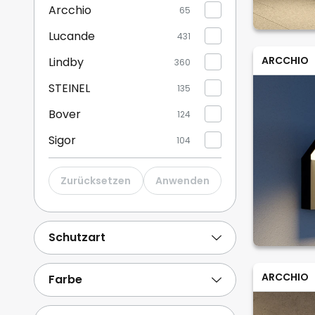
Lucande,
Arcchio
65
...)
Lucande
431
ARCCHIO
Lindby
360
STEINEL
135
Bover
124
Sigor
104
PRIOS
72
Zurücksetzen
Anwenden
Paulmann
269
Philips
148
Schutzart
EGLO
131
ARCCHIO
Weitere anzeigen
Farbe