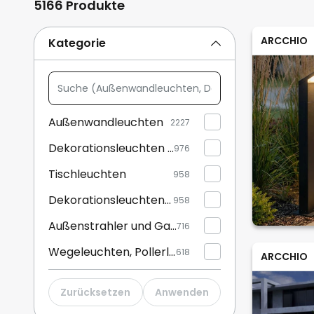
5166 Produkte
ARCCHIO
Kategorie
Suche
(Außenwandleuchten,
Dekorationsleuchten
Außenwandleuchten
2227
Außen,
Dekorationsleuchten Außen
...)
976
Tischleuchten
958
Dekorationsleuchten Innen
958
Außenstrahler und Gartenstrahler
716
Wegeleuchten, Pollerleuchten
618
ARCCHIO
Solarleuchten
537
Zurücksetzen
Anwenden
Außenwandleuchten mit Bewegungsmelder
535