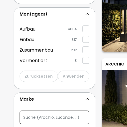
Sockelleuchten
300
Montageart
Deckenaufbauleuchten außen
254
Aufbau
4604
Weitere anzeigen
Einbau
317
Zusammenbau
232
Vormontiert
8
ARCCHIO
Zurücksetzen
Anwenden
Marke
Suche
(Arcchio,