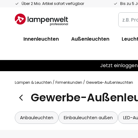
Zum
Über 2 Mio. Artikel sofort verfügbar
Bis zu 5 
Inhalt
z.B.
springen
Produkt
Artikelnr
Innenleuchten
Außenleuchten
Leucht
EAN
/
GTIN
Jetzt einloggen
Lampen & Leuchten
Firmenkunden
Gewerbe-Außenleuchten
Gewerbe-Außenle
Anbauleuchten
Einbauleuchten außen
LED-A