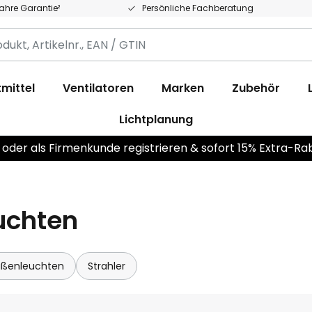
Jahre Garantie²
Persönliche Fachberatung
,
.,
mittel
Ventilatoren
Marken
Zubehör
Lichtplanung
 oder als Firmenkunde registrieren & sofort 15% Extra-Ra
uchten
ußenleuchten
Strahler