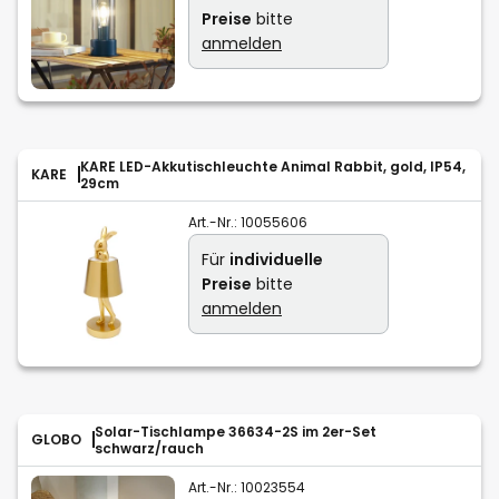
Preise
bitte
anmelden
KARE LED-Akkutischleuchte Animal Rabbit, gold, IP54,
KARE
29cm
Art.-Nr.:
10055606
Für
individuelle
Preise
bitte
anmelden
Solar-Tischlampe 36634-2S im 2er-Set
GLOBO
schwarz/rauch
Art.-Nr.:
10023554