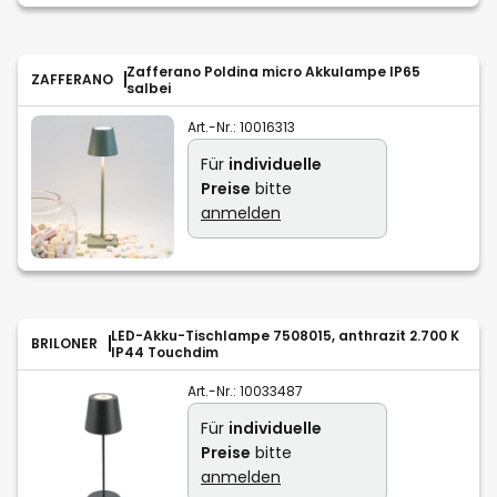
Zafferano Poldina micro Akkulampe IP65
ZAFFERANO
salbei
Art.-Nr.:
10016313
Für
individuelle
Preise
bitte
anmelden
LED-Akku-Tischlampe 7508015, anthrazit 2.700 K
BRILONER
IP44 Touchdim
Art.-Nr.:
10033487
Für
individuelle
Preise
bitte
anmelden