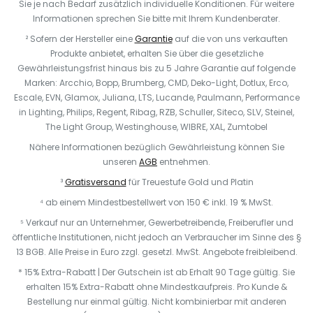
Sie je nach Bedarf zusätzlich individuelle Konditionen. Für weitere
Informationen sprechen Sie bitte mit Ihrem Kundenberater.
² Sofern der Hersteller eine
Garantie
auf die von uns verkauften
Produkte anbietet, erhalten Sie über die gesetzliche
Gewährleistungsfrist hinaus bis zu 5 Jahre Garantie auf folgende
Marken: Arcchio, Bopp, Brumberg, CMD, Deko-Light, Dotlux, Erco,
Escale, EVN, Glamox, Juliana, LTS, Lucande, Paulmann, Performance
in Lighting, Philips, Regent, Ribag, RZB, Schuller, Siteco, SLV, Steinel,
The Light Group, Westinghouse, WIBRE, XAL, Zumtobel
Nähere Informationen bezüglich Gewährleistung können Sie
unseren
AGB
entnehmen.
³
Gratisversand
für Treuestufe Gold und Platin
⁴ ab einem Mindestbestellwert von 150 € inkl. 19 % MwSt.
⁵ Verkauf nur an Unternehmer, Gewerbetreibende, Freiberufler und
öffentliche Institutionen, nicht jedoch an Verbraucher im Sinne des §
13 BGB. Alle Preise in Euro zzgl. gesetzl. MwSt. Angebote freibleibend.
* 15% Extra-Rabatt | Der Gutschein ist ab Erhalt 90 Tage gültig. Sie
erhalten 15% Extra-Rabatt ohne Mindestkaufpreis. Pro Kunde &
Bestellung nur einmal gültig. Nicht kombinierbar mit anderen