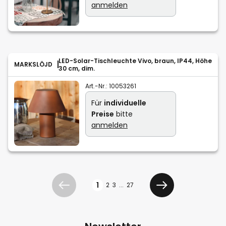
anmelden
LED-Solar-Tischleuchte Vivo, braun, IP44, Höhe
MARKSLÖJD
30 cm, dim.
Art.-Nr.:
10053261
Für
individuelle
Preise
bitte
anmelden
Seite
1
2
3
...
27
Zurück
Weiter