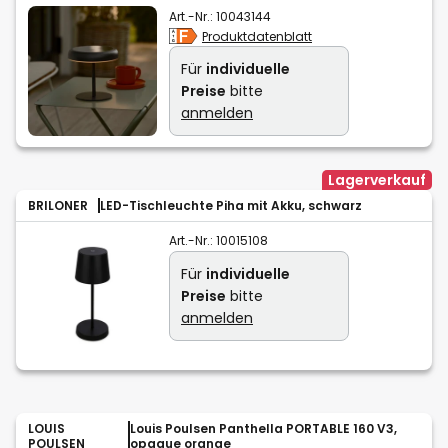
Art.-Nr.:
10043144
Produktdatenblatt
Für
individuelle
Preise
bitte
anmelden
Lagerverkauf
BRILONER
LED-Tischleuchte Piha mit Akku, schwarz
Art.-Nr.:
10015108
Für
individuelle
Preise
bitte
anmelden
LOUIS
Louis Poulsen Panthella PORTABLE 160 V3,
POULSEN
opaque orange