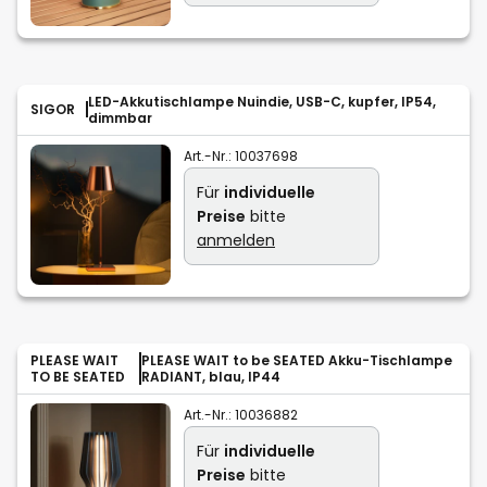
LED-Akkutischlampe Nuindie, USB-C, kupfer, IP54,
SIGOR
dimmbar
Art.-Nr.:
10037698
Für
individuelle
Preise
bitte
anmelden
PLEASE WAIT
PLEASE WAIT to be SEATED Akku-Tischlampe
TO BE SEATED
RADIANT, blau, IP44
Art.-Nr.:
10036882
Für
individuelle
Preise
bitte