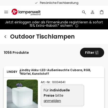
Zum
Persönliche Fachberatung
Inhalt
springen
Jetzt einloggen oder als Firmenkunde registrieren & sofort
15% Extra-Rabatt* sichern
Outdoor Tischlampen
1056 Produkte
Filter
Lindby Akku-LED-Außenleuchte Cubara, RGB,
LINDBY
Würfel, Kunststoff
Art.-Nr.:
10034641
Für
individuelle
Preise
bitte
anmelden