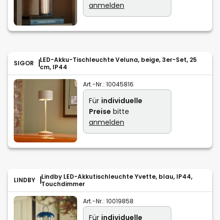
anmelden
LED-Akku-Tischleuchte Veluna, beige, 3er-Set, 25
SIGOR
cm, IP44
Art.-Nr.:
10045816
Für
individuelle
Preise
bitte
anmelden
Lindby LED-Akkutischleuchte Yvette, blau, IP44,
LINDBY
Touchdimmer
Art.-Nr.:
10019858
Für
individuelle