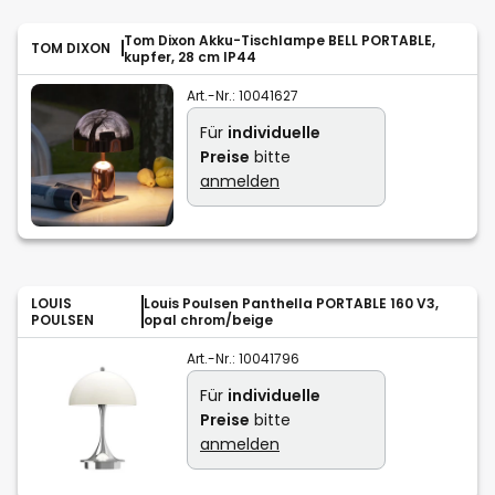
Tom Dixon Akku-Tischlampe BELL PORTABLE,
TOM DIXON
kupfer, 28 cm IP44
Art.-Nr.:
10041627
Für
individuelle
Preise
bitte
anmelden
LOUIS
Louis Poulsen Panthella PORTABLE 160 V3,
POULSEN
opal chrom/beige
Art.-Nr.:
10041796
Für
individuelle
Preise
bitte
anmelden