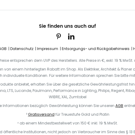
Sie finden uns auch auf
AGB
Datenschutz
Impressum
Entsorgungs- und Rückgabehinweis
H
eise entsprechen dem UVP des Herstellers. Alle Preise in €, exkl. 19 % MwSt
 an von einem hinterlegten Rabatt im Shop. Als Elektriker, Architekt & Plane
 individuelle Konditionen. Für weitere Informationen sprechen Sie bitte m
odukte anbietet, erhalten Sie über die gesetzliche Gewährleistungsfrist hi
na, LTS, Lucande, Paulmann, Performance in Lighting, Philips, Regent, Ribag,
WIBRE, XAL, Zumtobel
e Informationen bezüglich Gewährleistung können Sie unseren
AGB
entne
³
Gratisversand
für Treuestufe Gold und Platin
⁴ ab einem Mindestbestellwert von 150 € inkl. 19 % MwSt.
öffentliche Institutionen, nicht jedoch an Verbraucher im Sinne des § 13 BG