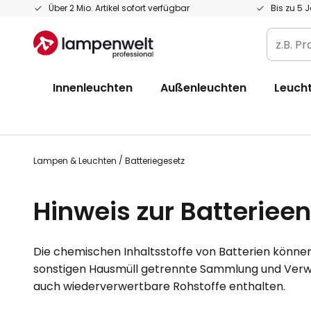
Zum
Über 2 Mio. Artikel sofort verfügbar
Bis zu 5 
Inhalt
z.B.
springen
Produkt
Artikelnr
Innenleuchten
Außenleuchten
Leucht
EAN
/
GTIN
Lampen & Leuchten
Batteriegesetz
Hinweis zur Batteriee
Die chemischen Inhaltsstoffe von Batterien könn
sonstigen Hausmüll getrennte Sammlung und Verw
auch wiederverwertbare Rohstoffe enthalten.