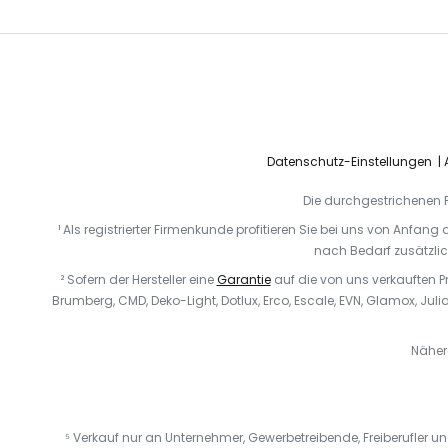
Datenschutz-Einstellungen
Die durchgestrichenen Pr
¹ Als registrierter Firmenkunde profitieren Sie bei uns von Anfang
nach Bedarf zusätzlich
² Sofern der Hersteller eine
Garantie
auf die von uns verkauften Pr
Brumberg, CMD, Deko-Light, Dotlux, Erco, Escale, EVN, Glamox, Julia
Näher
⁵ Verkauf nur an Unternehmer, Gewerbetreibende, Freiberufler und 