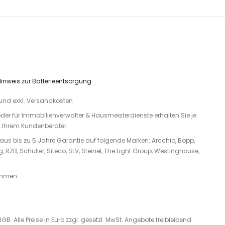
inweis zur Batterieentsorgung
. und exkl. Versandkosten
r oder für Immobilienverwalter & Hausmeisterdienste erhalten Sie je
it Ihrem Kundenberater.
naus bis zu 5 Jahre Garantie auf folgende Marken: Arcchio, Bopp,
 RZB, Schuller, Siteco, SLV, Steinel, The Light Group, Westinghouse,
hmen.
B. Alle Preise in Euro zzgl. gesetzl. MwSt. Angebote freibleibend.