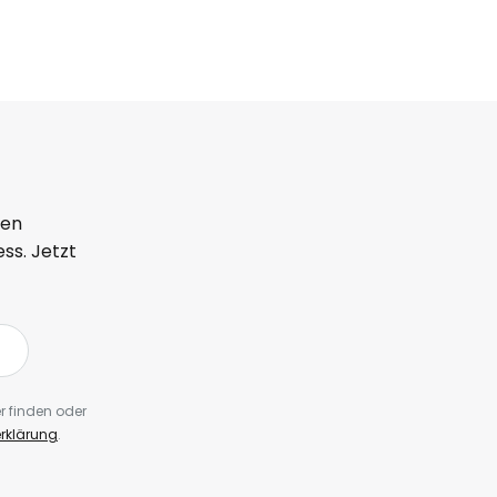
ten
ss. Jetzt
r finden oder
rklärung
.