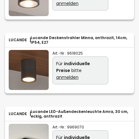
anmelden
Lucande Deckenstrahler Minna, anthrazit, 14cm,
LUCANDE
IP54, E27
Art.-Nr.:
9618025
Für
individuelle
Preise
bitte
anmelden
Lucande LED-Außendeckenleuchte Amra, 30 cm,
LUCANDE
eckig, anthrazit
Art.-Nr.:
9969070
Für
individuelle