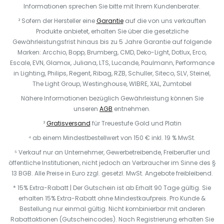
Informationen sprechen Sie bitte mit Ihrem Kundenberater.
² Sofern der Hersteller eine
Garantie
auf die von uns verkauften
Produkte anbietet, erhalten Sie über die gesetzliche
Gewährleistungsfrist hinaus bis zu 5 Jahre Garantie auf folgende
Marken: Arcchio, Bopp, Brumberg, CMD, Deko-Light, Dotlux, Erco,
Escale, EVN, Glamox, Juliana, LTS, Lucande, Paulmann, Performance
in Lighting, Philips, Regent, Ribag, RZB, Schuller, Siteco, SLV, Steinel,
The Light Group, Westinghouse, WIBRE, XAL, Zumtobel
Nähere Informationen bezüglich Gewährleistung können Sie
unseren
AGB
entnehmen.
³
Gratisversand
für Treuestufe Gold und Platin
⁴ ab einem Mindestbestellwert von 150 € inkl. 19 % MwSt.
⁵ Verkauf nur an Unternehmer, Gewerbetreibende, Freiberufler und
öffentliche Institutionen, nicht jedoch an Verbraucher im Sinne des §
13 BGB. Alle Preise in Euro zzgl. gesetzl. MwSt. Angebote freibleibend.
* 15% Extra-Rabatt | Der Gutschein ist ab Erhalt 90 Tage gültig. Sie
erhalten 15% Extra-Rabatt ohne Mindestkaufpreis. Pro Kunde &
Bestellung nur einmal gültig. Nicht kombinierbar mit anderen
Rabattaktionen (Gutscheincodes). Nach Registrierung erhalten Sie