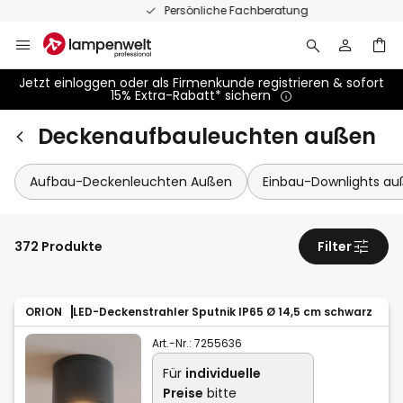
Zum
Persönliche Fachberatung
Inhalt
springen
Jetzt einloggen oder als Firmenkunde registrieren & sofort
15% Extra-Rabatt* sichern
Deckenaufbauleuchten außen
Aufbau-Deckenleuchten Außen
Einbau-Downlights a
372 Produkte
Filter
ORION
LED-Deckenstrahler Sputnik IP65 Ø 14,5 cm schwarz
Art.-Nr.:
7255636
Für
individuelle
Preise
bitte