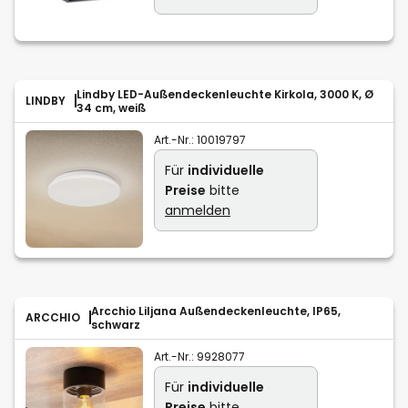
Lindby LED-Außendeckenleuchte Kirkola, 3000 K, Ø
LINDBY
34 cm, weiß
Art.-Nr.:
10019797
Für
individuelle
Preise
bitte
anmelden
Arcchio Liljana Außendeckenleuchte, IP65,
ARCCHIO
schwarz
Art.-Nr.:
9928077
Für
individuelle
Preise
bitte