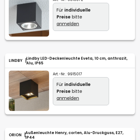
Für
individuelle
Preise
bitte
anmelden
Lindby LED-Deckenleuchte Eveta, 10 cm, anthrazit,
LINDBY
Alu, IP65
Art.-Nr.:
9915017
Für
individuelle
Preise
bitte
anmelden
Außenleuchte Henry, corten, Alu-Druckguss, E27,
ORION
IP44