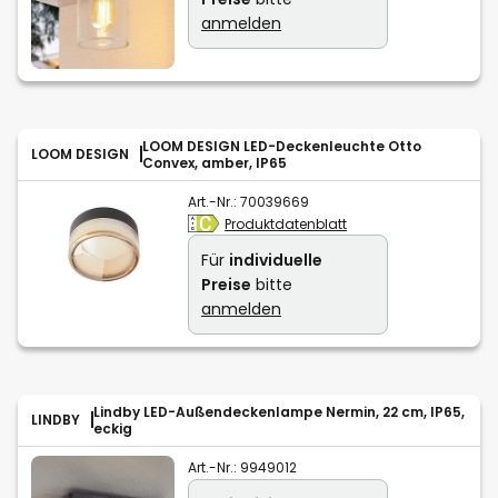
anmelden
LOOM DESIGN LED-Deckenleuchte Otto
LOOM DESIGN
Convex, amber, IP65
Art.-Nr.:
70039669
Produktdatenblatt
Für
individuelle
Preise
bitte
anmelden
Lindby LED-Außendeckenlampe Nermin, 22 cm, IP65,
LINDBY
eckig
Art.-Nr.:
9949012