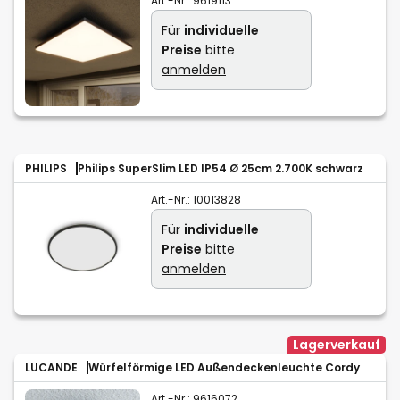
Art.-Nr.:
9619113
Für
individuelle
Preise
bitte
anmelden
PHILIPS
Philips SuperSlim LED IP54 Ø 25cm 2.700K schwarz
Art.-Nr.:
10013828
Für
individuelle
Preise
bitte
anmelden
Lagerverkauf
LUCANDE
Würfelförmige LED Außendeckenleuchte Cordy
Art.-Nr.:
9616072