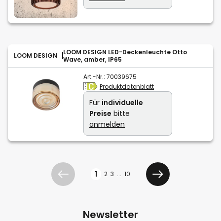
LOOM DESIGN LED-Deckenleuchte Otto
LOOM DESIGN
Wave, amber, IP65
Art.-Nr.:
70039675
Produktdatenblatt
Für
individuelle
Preise
bitte
anmelden
Seite
1
2
3
...
10
Zurück
Weiter
Newsletter