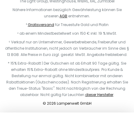
The Light Group, Westinghouse, WIBRE, XAL, Zumtobel
Nähere Informationen bezüglich Gewährleistung können Sie
unseren
AGB
entnehmen.
³
Gratisversand
für Treuestufe Gold und Platin
⁴ ab einem Mindestbestellwert von 150 € inkl. 19 % MwSt.
⁵ Verkauf nur an Unternehmer, Gewerbetreibende, Freiberufler und
öffentliche Institutionen, nicht jedoch an Verbraucher im Sinne des §
13 BGB. Alle Preise in Euro zzgl. gesetzl. MwSt. Angebote freibleibend.
* 15% Extra-Rabatt | Der Gutschein ist ab Erhalt 90 Tage gültig. Sie
erhalten 15% Extra-Rabatt ohne Mindestkaufpreis. Pro Kunde &
Bestellung nur einmal gültig. Nicht kombinierbar mit anderen
Rabattaktionen (Gutscheincodes). Nach Registrierung erhalten Sie
den Treue-Status "Basic". Nicht nachträglich von der Rechnung
abziehbar. Nicht gültig für Leuchten
dieser Hersteller
.
© 2026 Lampenwelt GmbH
In den Warenkorb