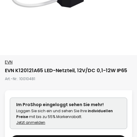
Zum
EVN
Anfang
EVN K120121A65 LED-Netzteil, 12V/DC 0,1-12W IP65
der
Art.-Nr.
10010481
Bildgalerie
springen
Im ProShop
eingeloggt
sehen Sie mehr!
Loggen Sie sich ein und sehen Sie Ihre
individuellen
Preise
mit bis zu 55% Markenrabatt.
Jetzt anmelden