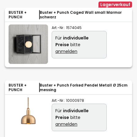
Lagerverkauf
BUSTER +
Buster + Punch Caged Wall small Marmor
PUNCH
schwarz
Art.-Nr.:
1574045
Für
individuelle
Preise
bitte
anmelden
BUSTER +
Buster + Punch Forked Pendel Metall Ø 25cm
PUNCH
messing
Art.-Nr.:
10000978
Für
individuelle
Preise
bitte
anmelden