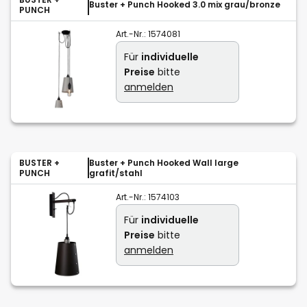
Buster + Punch Hooked 3.0 mix grau/bronze
PUNCH
Art.-Nr.:
1574081
Für
individuelle
Preise
bitte
anmelden
BUSTER +
Buster + Punch Hooked Wall large
PUNCH
grafit/stahl
Art.-Nr.:
1574103
Für
individuelle
Preise
bitte
anmelden