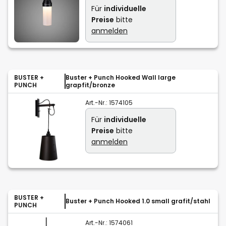
Für
individuelle
Preise
bitte
anmelden
BUSTER +
Buster + Punch Hooked Wall large
PUNCH
grapfit/bronze
Art.-Nr.:
1574105
Für
individuelle
Preise
bitte
anmelden
BUSTER +
Buster + Punch Hooked 1.0 small grafit/stahl
PUNCH
Art.-Nr.:
1574061