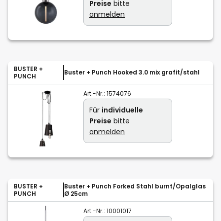
Preise
bitte
anmelden
BUSTER +
Buster + Punch Hooked 3.0 mix grafit/stahl
PUNCH
Art.-Nr.:
1574076
Für
individuelle
Preise
bitte
anmelden
BUSTER +
Buster + Punch Forked Stahl burnt/Opalglas
PUNCH
Ø 25cm
Art.-Nr.:
10001017