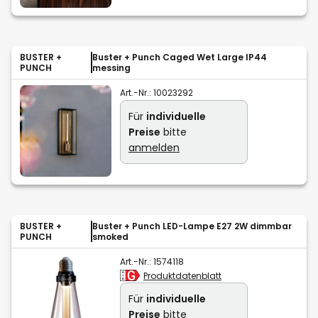
BUSTER +
Buster + Punch Caged Wet Large IP44
PUNCH
messing
Art.-Nr.:
10023292
Für
individuelle
Preise
bitte
anmelden
BUSTER +
Buster + Punch LED-Lampe E27 2W dimmbar
PUNCH
smoked
Art.-Nr.:
1574118
Produktdatenblatt
Für
individuelle
Preise
bitte