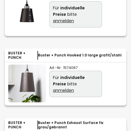
Für
individuelle
Preise
bitte
anmelden
BUSTER +
Buster + Punch Hooked 1.0 large grafit/stahl
PUNCH
Art.-Nr.:
1574067
Für
individuelle
Preise
bitte
anmelden
BUSTER +
Buster + Punch Exhaust Surface fix
PUNCH
grau/gebrannt