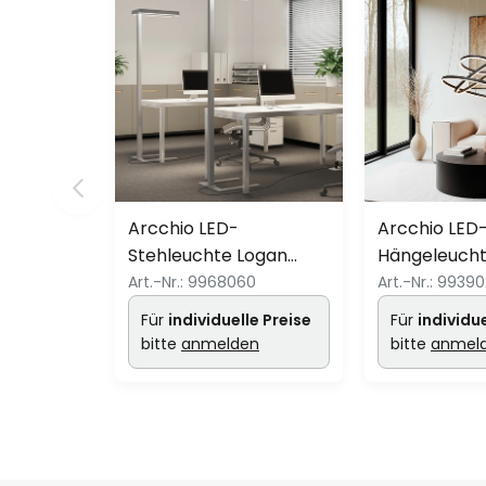
Arcchio LED-
Arcchio LED
Stehleuchte Logan
Hängeleucht
Ultra, CCT, Sensor,
schwarz, 3 R
Art.-Nr.:
9968060
Art.-Nr.:
99390
dimmbar
cm
Für
individuelle Preise
Für
individue
bitte
anmelden
bitte
anmel