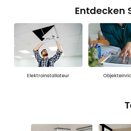
Entdecken Si
Elektroinstallateur
Objekteinri
T