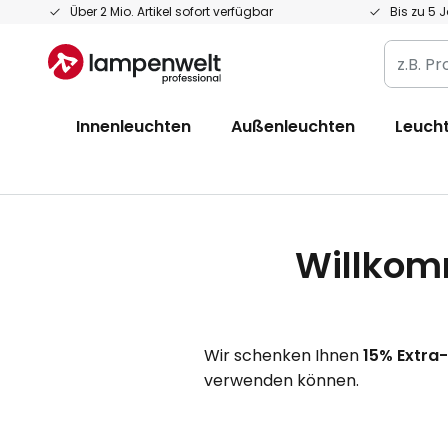
Zum
Über 2 Mio. Artikel sofort verfügbar
Bis zu 5 
Inhalt
z.B.
springen
Produkt
Artikelnr
Innenleuchten
Außenleuchten
Leucht
EAN
/
GTIN
Willkom
Wir schenken Ihnen
15% Extra
verwenden können.