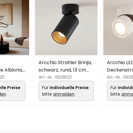
-
Arcchio Strahler Brinja,
Arcchio LE
e Albiona,
schwarz, rund, 13 cm
Deckenstra
inge, Ø 80
hoch, Ø 6 cm
weiß, 2-flg
25
Art.-Nr.:
9928021
Art.-Nr.:
992
lle Preise
Für
individuelle Preise
Für
individ
den
bitte
anmelden
bitte
anme