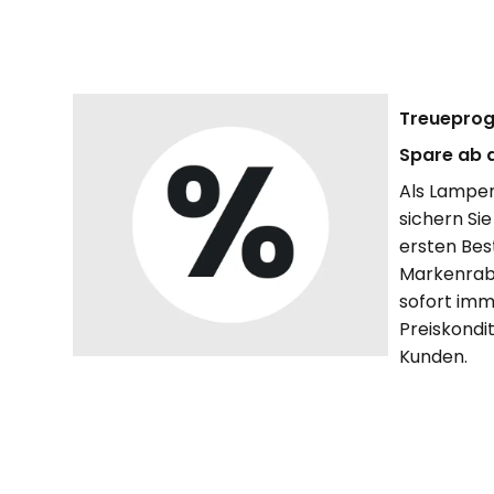
Treuepro
Spare ab d
Als Lampen
sichern Sie
ersten Bes
Markenraba
sofort imm
Preiskondit
Kunden.