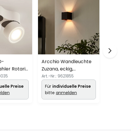
D-
Arcchio Wandleuchte
Arcchio 
hler Rotari,
Zuzana, eckig,
Einbaulam
., 2270lm
schwarz-gold, G9, 10
cm x 7,8 
8035
Art.-Nr.:
9621855
Art.-Nr.:
99
cm
CCT
uelle Preise
Für
individuelle Preise
Für
indiv
lden
bitte
anmelden
bitte
anm