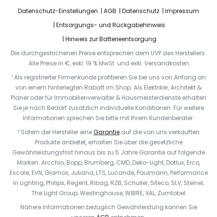
Datenschutz-Einstellungen
AGB
Datenschutz
Impressum
Entsorgungs- und Rückgabehinweis
Hinweis zur Batterieentsorgung
Die durchgestrichenen Preise entsprechen dem UVP des Herstellers.
Alle Preise in €, exkl. 19 % MwSt. und exkl. Versandkosten
¹ Als registrierter Firmenkunde profitieren Sie bei uns von Anfang an
von einem hinterlegten Rabatt im Shop. Als Elektriker, Architekt &
Planer oder für Immobilienverwalter & Hausmeisterdienste erhalten
Sie je nach Bedarf zusätzlich individuelle Konditionen. Für weitere
Informationen sprechen Sie bitte mit Ihrem Kundenberater.
² Sofern der Hersteller eine
Garantie
auf die von uns verkauften
Produkte anbietet, erhalten Sie über die gesetzliche
Gewährleistungsfrist hinaus bis zu 5 Jahre Garantie auf folgende
Marken: Arcchio, Bopp, Brumberg, CMD, Deko-Light, Dotlux, Erco,
Escale, EVN, Glamox, Juliana, LTS, Lucande, Paulmann, Performance
in Lighting, Philips, Regent, Ribag, RZB, Schuller, Siteco, SLV, Steinel,
The Light Group, Westinghouse, WIBRE, XAL, Zumtobel
Nähere Informationen bezüglich Gewährleistung können Sie