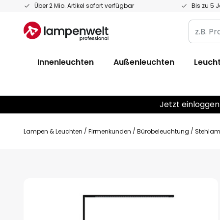
Zum
Über 2 Mio. Artikel sofort verfügbar
Bis zu 5 
Inhalt
z.B.
springen
Produkt
Artikelnr
Innenleuchten
Außenleuchten
Leucht
EAN
/
GTIN
Jetzt einloggen
Lampen & Leuchten
Firmenkunden
Bürobeleuchtung
Stehlam
Zum
Ende
der