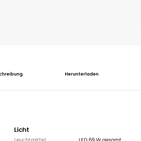
chreibung
Herunterladen
Licht
Leuchtmittel:
LED 69 W gesamt