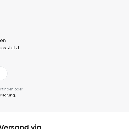
ten
ss. Jetzt
r finden oder
rklärung
.
Versand via