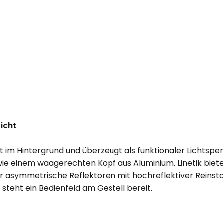
Licht
t im Hintergrund und überzeugt als funktionaler Lichtspen
ie einem waagerechten Kopf aus Aluminium. Linetik biet
ber asymmetrische Reflektoren mit hochreflektiver Rein
teht ein Bedienfeld am Gestell bereit.