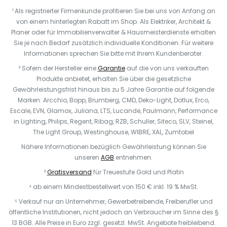
¹ Als registrierter Firmenkunde profitieren Sie bei uns von Anfang an
von einem hinterlegten Rabatt im Shop. Als Elektriker, Architekt &
Planer oder für Immobilienverwalter & Hausmeisterdienste erhalten
Sie je nach Bedarf zusätzlich individuelle Konditionen. Für weitere
Informationen sprechen Sie bitte mit Ihrem Kundenberater.
² Sofern der Hersteller eine
Garantie
auf die von uns verkauften
Produkte anbietet, erhalten Sie über die gesetzliche
Gewährleistungsfrist hinaus bis zu 5 Jahre Garantie auf folgende
Marken: Arcchio, Bopp, Brumberg, CMD, Deko-Light, Dotlux, Erco,
Escale, EVN, Glamox, Juliana, LTS, Lucande, Paulmann, Performance
in Lighting, Philips, Regent, Ribag, RZB, Schuller, Siteco, SLV, Steinel,
The Light Group, Westinghouse, WIBRE, XAL, Zumtobel
Nähere Informationen bezüglich Gewährleistung können Sie
unseren
AGB
entnehmen.
³
Gratisversand
für Treuestufe Gold und Platin
⁴ ab einem Mindestbestellwert von 150 € inkl. 19 % MwSt.
⁵ Verkauf nur an Unternehmer, Gewerbetreibende, Freiberufler und
öffentliche Institutionen, nicht jedoch an Verbraucher im Sinne des §
13 BGB. Alle Preise in Euro zzgl. gesetzl. MwSt. Angebote freibleibend.