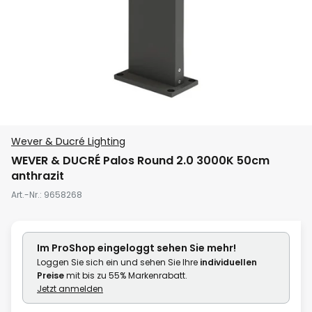
Zum
Wever & Ducré Lighting
Anfang
WEVER & DUCRÉ Palos Round 2.0 3000K 50cm
der
anthrazit
Bildgalerie
Art.-Nr.
9658268
springen
Im ProShop
eingeloggt
sehen Sie mehr!
Loggen Sie sich ein und sehen Sie Ihre
individuellen
Preise
mit bis zu 55% Markenrabatt.
Jetzt anmelden