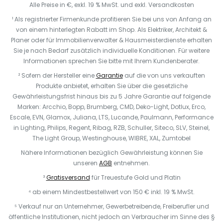
Alle Preise in €, exkl. 19 % MwSt. und exkl. Versandkosten
¹ Als registrierter Firmenkunde profitieren Sie bei uns von Anfang an
von einem hinterlegten Rabatt im Shop. Als Elektriker, Architekt &
Planer oder für Immobilienverwalter & Hausmeisterdienste erhalten
Sie je nach Bedarf zusätzlich individuelle Konditionen. Für weitere
Informationen sprechen Sie bitte mit Ihrem Kundenberater.
² Sofern der Hersteller eine
Garantie
auf die von uns verkauften
Produkte anbietet, erhalten Sie über die gesetzliche
Gewährleistungsfrist hinaus bis zu 5 Jahre Garantie auf folgende
Marken: Arcchio, Bopp, Brumberg, CMD, Deko-Light, Dotlux, Erco,
Escale, EVN, Glamox, Juliana, LTS, Lucande, Paulmann, Performance
in Lighting, Philips, Regent, Ribag, RZB, Schuller, Siteco, SLV, Steinel,
The Light Group, Westinghouse, WIBRE, XAL, Zumtobel
Nähere Informationen bezüglich Gewährleistung können Sie
unseren
AGB
entnehmen.
³
Gratisversand
für Treuestufe Gold und Platin
⁴ ab einem Mindestbestellwert von 150 € inkl. 19 % MwSt.
⁵ Verkauf nur an Unternehmer, Gewerbetreibende, Freiberufler und
öffentliche Institutionen, nicht jedoch an Verbraucher im Sinne des §