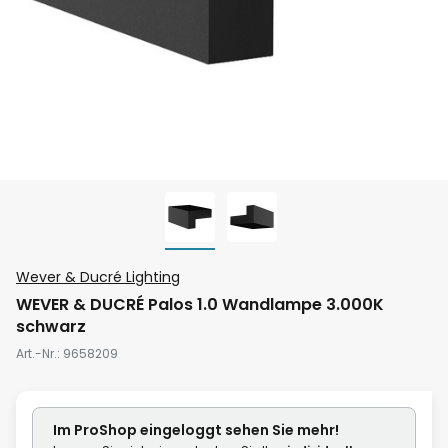
Zum
Wever & Ducré Lighting
Anfang
WEVER & DUCRÉ Palos 1.0 Wandlampe 3.000K
der
schwarz
Bildgalerie
Art.-Nr.
9658209
springen
Im ProShop
eingeloggt
sehen Sie mehr!