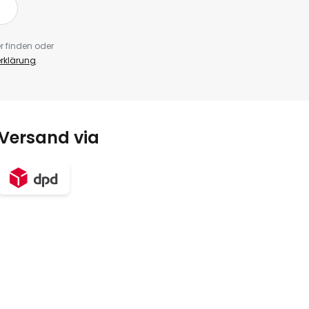
r finden oder
rklärung
.
Versand via