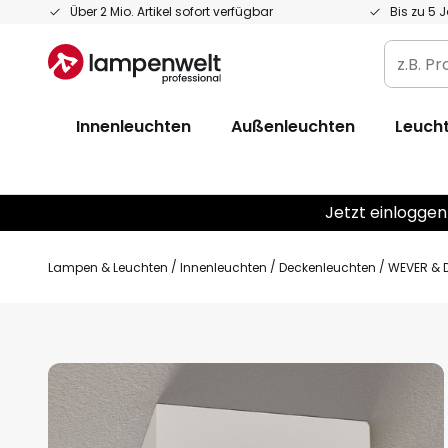
Zum
Über 2 Mio. Artikel sofort verfügbar
Bis zu 5 
Inhalt
z.B.
springen
Produkt
Artikelnr
Innenleuchten
Außenleuchten
Leucht
EAN
/
GTIN
Jetzt einloggen
Lampen & Leuchten
Innenleuchten
Deckenleuchten
WEVER & 
Zum
Ende
der