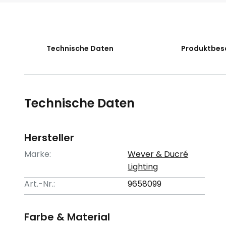
der
Bildgalerie
springen
Technische Daten
Produktbes
Technische Daten
Hersteller
Marke:
Wever & Ducré
Lighting
Art.-Nr.:
9658099
Farbe & Material