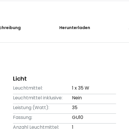
chreibung
Herunterladen
Licht
Leuchtmittel:
1 x 35 W
Leuchtmittel inklusive:
Nein
Leistung (Watt):
35
Fassung:
GU10
Anzahl Leuchtmittel:
1