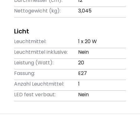
Durchmesser (cm):
12
Nettogewicht (kg):
3,045
Licht
Leuchtmittel:
1 x 20 W
Leuchtmittel inklusive:
Nein
Leistung (Watt):
20
Fassung:
E27
Anzahl Leuchtmittel:
1
LED fest verbaut:
Nein