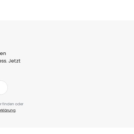
ten
ss. Jetzt
r finden oder
rklärung
.