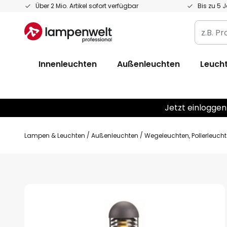
Zum
Über 2 Mio. Artikel sofort verfügbar
Bis zu 5 
Inhalt
z.B.
springen
Produkt
Artikelnr
Innenleuchten
Außenleuchten
Leucht
EAN
/
GTIN
Jetzt einloggen
Lampen & Leuchten
Außenleuchten
Wegeleuchten, Pollerleuch
Zum
Ende
der