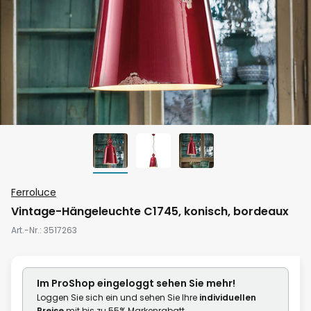
Zum
Ferroluce
Anfang
Vintage-Hängeleuchte C1745, konisch, bordeaux
der
Art.-Nr.
3517263
Bildgalerie
springen
Im ProShop
eingeloggt
sehen Sie mehr!
Loggen Sie sich ein und sehen Sie Ihre
individuellen
Preise
mit bis zu 55% Markenrabatt.