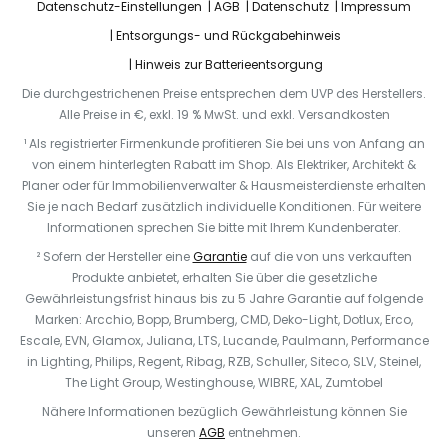
Datenschutz-Einstellungen
AGB
Datenschutz
Impressum
Entsorgungs- und Rückgabehinweis
Hinweis zur Batterieentsorgung
Die durchgestrichenen Preise entsprechen dem UVP des Herstellers.
Alle Preise in €, exkl. 19 % MwSt. und exkl. Versandkosten
¹ Als registrierter Firmenkunde profitieren Sie bei uns von Anfang an
von einem hinterlegten Rabatt im Shop. Als Elektriker, Architekt &
Planer oder für Immobilienverwalter & Hausmeisterdienste erhalten
Sie je nach Bedarf zusätzlich individuelle Konditionen. Für weitere
Informationen sprechen Sie bitte mit Ihrem Kundenberater.
² Sofern der Hersteller eine
Garantie
auf die von uns verkauften
Produkte anbietet, erhalten Sie über die gesetzliche
Gewährleistungsfrist hinaus bis zu 5 Jahre Garantie auf folgende
Marken: Arcchio, Bopp, Brumberg, CMD, Deko-Light, Dotlux, Erco,
Escale, EVN, Glamox, Juliana, LTS, Lucande, Paulmann, Performance
in Lighting, Philips, Regent, Ribag, RZB, Schuller, Siteco, SLV, Steinel,
The Light Group, Westinghouse, WIBRE, XAL, Zumtobel
Nähere Informationen bezüglich Gewährleistung können Sie
unseren
AGB
entnehmen.