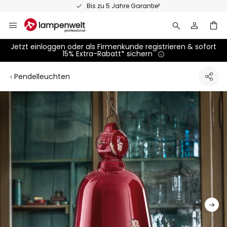
Zum
Bis zu 5 Jahre Garantie²
Pe
Inhalt
springen
Jetzt einloggen oder als Firmenkunde registrieren & sofort
15% Extra-Rabatt* sichern
Pendelleuchten
Zum
Ende
der
Bildgalerie
springen