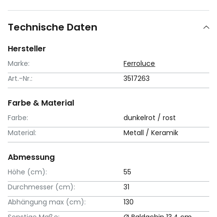
Technische Daten
Hersteller
Marke:
Ferroluce
Art.-Nr.:
3517263
Farbe & Material
Farbe:
dunkelrot / rost
Material:
Metall / Keramik
Abmessung
Höhe (cm):
55
Durchmesser (cm):
31
Abhängung max (cm):
130
Sonstige Maße:
Ø Baldachin 13,4 cm