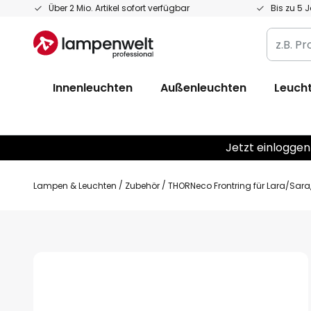
Zum
Über 2 Mio. Artikel sofort verfügbar
Bis zu 5 
Inhalt
z.B.
springen
Produkt
Artikelnr
Innenleuchten
Außenleuchten
Leucht
EAN
/
GTIN
Jetzt einloggen
Lampen & Leuchten
Zubehör
THORNeco Frontring für Lara/Sar
Zum
Ende
der