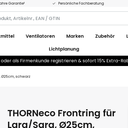
Jahre Garantie²
Persönliche Fachberatung
,
.,
mittel
Ventilatoren
Marken
Zubehör
Lichtplanung
 oder als Firmenkunde registrieren & sofort 15% Extra-Ra
a, Ø25cm, schwarz
THORNeco Frontring für
Lara/Sara, Ø25cm,