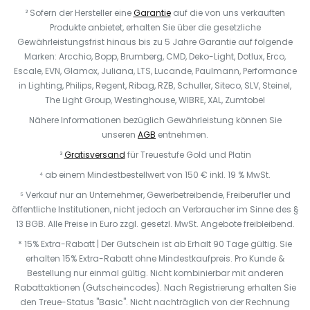
² Sofern der Hersteller eine
Garantie
auf die von uns verkauften
Produkte anbietet, erhalten Sie über die gesetzliche
Gewährleistungsfrist hinaus bis zu 5 Jahre Garantie auf folgende
Marken: Arcchio, Bopp, Brumberg, CMD, Deko-Light, Dotlux, Erco,
Escale, EVN, Glamox, Juliana, LTS, Lucande, Paulmann, Performance
in Lighting, Philips, Regent, Ribag, RZB, Schuller, Siteco, SLV, Steinel,
The Light Group, Westinghouse, WIBRE, XAL, Zumtobel
Nähere Informationen bezüglich Gewährleistung können Sie
unseren
AGB
entnehmen.
³
Gratisversand
für Treuestufe Gold und Platin
⁴ ab einem Mindestbestellwert von 150 € inkl. 19 % MwSt.
⁵ Verkauf nur an Unternehmer, Gewerbetreibende, Freiberufler und
öffentliche Institutionen, nicht jedoch an Verbraucher im Sinne des §
13 BGB. Alle Preise in Euro zzgl. gesetzl. MwSt. Angebote freibleibend.
* 15% Extra-Rabatt | Der Gutschein ist ab Erhalt 90 Tage gültig. Sie
erhalten 15% Extra-Rabatt ohne Mindestkaufpreis. Pro Kunde &
Bestellung nur einmal gültig. Nicht kombinierbar mit anderen
Rabattaktionen (Gutscheincodes). Nach Registrierung erhalten Sie
den Treue-Status "Basic". Nicht nachträglich von der Rechnung