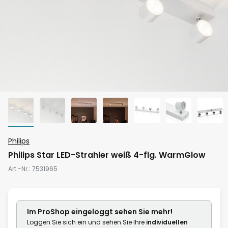
Zum
Philips
Anfang
Philips Star LED-Strahler weiß 4-flg. WarmGlow
der
Art.-Nr.
7531965
Bildgalerie
springen
Im ProShop
eingeloggt
sehen Sie mehr!
Loggen Sie sich ein und sehen Sie Ihre
individuellen