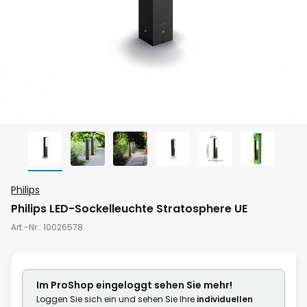
Zum
Philips
Anfang
Philips LED-Sockelleuchte Stratosphere UE
der
Art.-Nr.
10026578
Bildgalerie
springen
Im ProShop
eingeloggt
sehen Sie mehr!
Loggen Sie sich ein und sehen Sie Ihre
individuellen