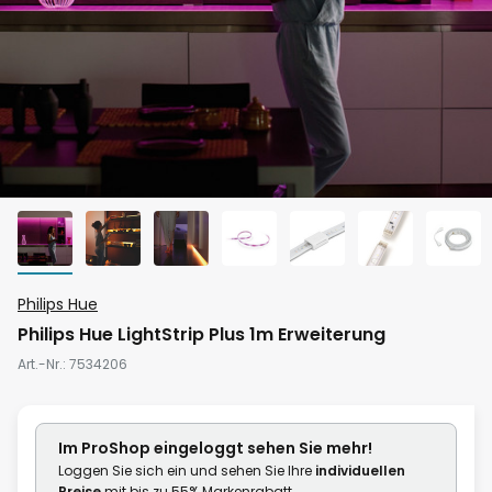
Zum
Philips Hue
Anfang
Philips Hue LightStrip Plus 1m Erweiterung
der
Art.-Nr.
7534206
Bildgalerie
springen
Im ProShop
eingeloggt
sehen Sie mehr!
Loggen Sie sich ein und sehen Sie Ihre
individuellen
Preise
mit bis zu 55% Markenrabatt.