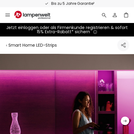
Zum
Persönliche Fachberatung
Inhalt
springen
Jetzt einloggen oder als Firmenkunde registrieren & sofort
15% Extra-Rabatt* sichern
Smart Home LED-Strips
Zum
Ende
der
Bildgalerie
springen