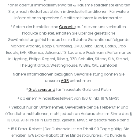
Planer oder für Immobilienverwalter & Hausmeisterdienste erhalten
Sie je nach Bedarf zusätzlich individuelle Konditionen. Für weitere
Informationen sprechen Sie bitte mit Ihrem Kundenberater.
² Sofern der Hersteller eine
Garantie
auf die von uns verkauften
Produkte anbietet, erhalten Sie über die gesetzliche
Gewährleistungsfrist hinaus bis zu 5 Jahre Garantie auf folgende
Marken: Arcchio, Bopp, Brumberg, CMD, Deko-Light, Dotlux, Erco,
Escale, EVN, Glamox, Juliana, LTS, Lucande, Paulmann, Performance
in Lighting, Philips, Regent, Ribag, RZB, Schuller, Siteco, SLV, Steinel,
The Light Group, Westinghouse, WIBRE, XAL, Zumtobel
Nähere Informationen bezüglich Gewährleistung können Sie
unseren
AGB
entnehmen.
³
Gratisversand
für Treuestufe Gold und Platin
⁴ ab einem Mindestbestellwert von 150 € inkl. 19 % MwSt.
⁵ Verkauf nur an Unternehmer, Gewerbetreibende, Freiberufler und
öffentliche Institutionen, nicht jedoch an Verbraucher im Sinne des §
13 BGB. Alle Preise in Euro zzgl. gesetzl. MwSt. Angebote freibleibend.
* 15% Extra-Rabatt | Der Gutschein ist ab Erhalt 90 Tage gültig. Sie
erhalten 15% Extra-Rabatt ohne Mindestkaufpreis. Pro Kunde &