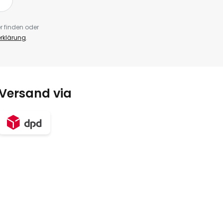
r finden oder
rklärung
.
Versand via