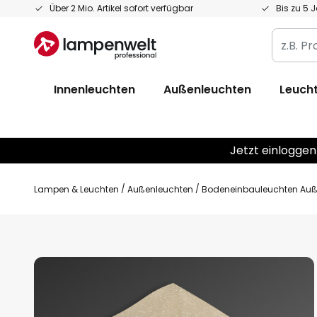
Zum
Über 2 Mio. Artikel sofort verfügbar
Bis zu 5 
Inhalt
z.B.
springen
Produkt
Artikelnr
Innenleuchten
Außenleuchten
Leucht
EAN
/
GTIN
Jetzt einloggen
Lampen & Leuchten
Außenleuchten
Bodeneinbauleuchten Au
Zum
Ende
der