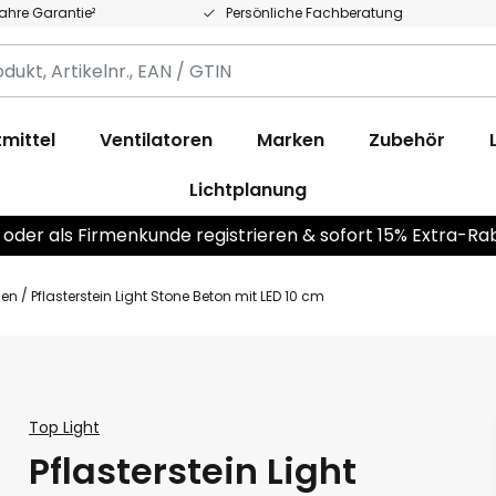
Jahre Garantie²
Persönliche Fachberatung
,
.,
mittel
Ventilatoren
Marken
Zubehör
Lichtplanung
 oder als Firmenkunde registrieren & sofort 15% Extra-Ra
ßen
Pflasterstein Light Stone Beton mit LED 10 cm
Top Light
Pflasterstein Light