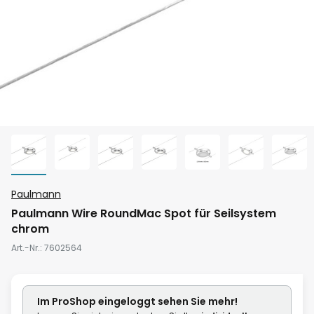
Zum
Paulmann
Anfang
Paulmann Wire RoundMac Spot für Seilsystem
der
chrom
Bildgalerie
Art.-Nr.
7602564
springen
Im ProShop
eingeloggt
sehen Sie mehr!