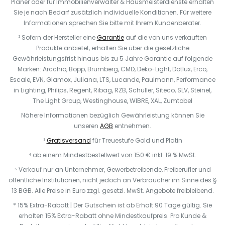
Planer oder für Immobilienverwalter & Hausmeisterdienste erhalten
Sie je nach Bedarf zusätzlich individuelle Konditionen. Für weitere
Informationen sprechen Sie bitte mit Ihrem Kundenberater.
² Sofern der Hersteller eine
Garantie
auf die von uns verkauften
Produkte anbietet, erhalten Sie über die gesetzliche
Gewährleistungsfrist hinaus bis zu 5 Jahre Garantie auf folgende
Marken: Arcchio, Bopp, Brumberg, CMD, Deko-Light, Dotlux, Erco,
Escale, EVN, Glamox, Juliana, LTS, Lucande, Paulmann, Performance
in Lighting, Philips, Regent, Ribag, RZB, Schuller, Siteco, SLV, Steinel,
The Light Group, Westinghouse, WIBRE, XAL, Zumtobel
Nähere Informationen bezüglich Gewährleistung können Sie
unseren
AGB
entnehmen.
³
Gratisversand
für Treuestufe Gold und Platin
⁴ ab einem Mindestbestellwert von 150 € inkl. 19 % MwSt.
⁵ Verkauf nur an Unternehmer, Gewerbetreibende, Freiberufler und
öffentliche Institutionen, nicht jedoch an Verbraucher im Sinne des §
13 BGB. Alle Preise in Euro zzgl. gesetzl. MwSt. Angebote freibleibend.
* 15% Extra-Rabatt | Der Gutschein ist ab Erhalt 90 Tage gültig. Sie
erhalten 15% Extra-Rabatt ohne Mindestkaufpreis. Pro Kunde &