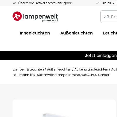
Zum
Über 2 Mio. Artikel sofort verfügbar
Bis zu 5 
Inhalt
z.B.
springen
Produkt
Artikelnr
Innenleuchten
Außenleuchten
Leucht
EAN
/
GTIN
Jetzt einloggen
Lampen & Leuchten
Außenleuchten
Außenwandleuchten
Auß
Paulmann LED-Außenwandlampe Lamina, weiß, IP44, Sensor
Zum
Ende
der