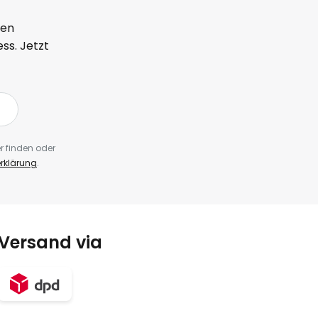
ten
ss. Jetzt
r finden oder
rklärung
.
Versand via