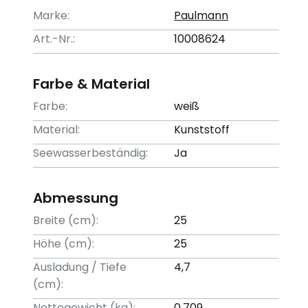
Marke:
Paulmann
Art.-Nr.:
10008624
Farbe & Material
Farbe:
weiß
Material:
Kunststoff
Seewasserbeständig:
Ja
Abmessung
Breite (cm):
25
Höhe (cm):
25
Ausladung / Tiefe
4,7
(cm):
Nettogewicht (kg):
0,709