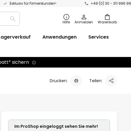
Exklusiv für Firmenkunden⁵
+49 (0) 30 - 311 996 99
Suche
Hilfe
Anmelden
Warenkorb
Lagerverkauf
Anwendungen
Services
batt* sichern
Drucken:
Teilen:
Im ProShop
eingeloggt
sehen Sie mehr!