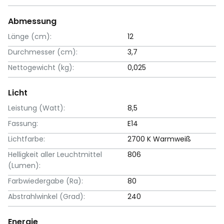
Abmessung
Länge (cm):
12
Durchmesser (cm):
3,7
Nettogewicht (kg):
0,025
Licht
Leistung (Watt):
8,5
Fassung:
E14
Lichtfarbe:
2700 K Warmweiß
Helligkeit aller Leuchtmittel
806
(Lumen):
Farbwiedergabe (Ra):
80
Abstrahlwinkel (Grad):
240
Energie