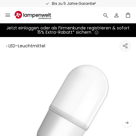
Zum
Bis zu 5 Jahre Garantie²
Inhalt
springen
Jetzt einloggen oder als Firmenkunde registrieren & sofort
15% Extra-Rabatt* sichern
LED-Leuchtmittel
Zum
Ende
der
Bildgalerie
springen