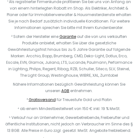
¹ Als registrierter Firmenkunde profitieren Sie bei uns von Anfang an
von einem hinterlegten Rabatt im Shop. Als Elektriker, Architekt &
Planer oder für Immobilienverwalter & Hausmeisterdienste erhalten
Sie je nach Bedarf zusätzlich individuelle Konditionen. Für weitere
Informationen sprechen Sie bitte mit Ihrem Kundenberater.
² Sofern der Hersteller eine
Garantie
auf die von uns verkauften
Produkte anbietet, erhalten Sie über die gesetzliche
Gewährleistungsfrist hinaus bis zu 5 Jahre Garantie auf folgende
Marken: Arcchio, Bopp, Brumberg, CMD, Deko-Light, Dotlux, Erco,
Escale, EVN, Glamox, Juliana, LTS, Lucande, Paulmann, Performance
in Lighting, Philips, Regent, Ribag, RZB, Schuller, Siteco, SLV, Steinel,
The Light Group, Westinghouse, WIBRE, XAL, Zumtobel
Nähere Informationen bezüglich Gewährleistung können Sie
unseren
AGB
entnehmen.
³
Gratisversand
für Treuestufe Gold und Platin
⁴ ab einem Mindestbestellwert von 150 € inkl. 19 % MwSt.
⁵ Verkauf nur an Unternehmer, Gewerbetreibende, Freiberufler und
öffentliche Institutionen, nicht jedoch an Verbraucher im Sinne des §
13 BGB. Alle Preise in Euro zzgl. gesetzl. MwSt. Angebote freibleibend.