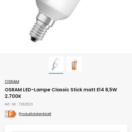
Zum
OSRAM
Anfang
OSRAM LED-Lampe Classic Stick matt E14 8,5W
der
2.700K
Bildgalerie
Art.-Nr.
7262521
springen
Produktdatenblatt