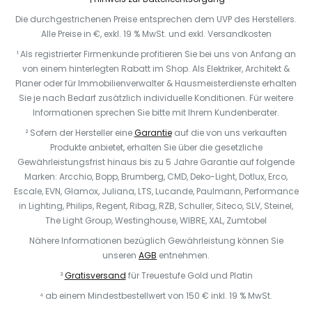
Die durchgestrichenen Preise entsprechen dem UVP des Herstellers.
Alle Preise in €, exkl. 19 % MwSt. und exkl. Versandkosten
¹ Als registrierter Firmenkunde profitieren Sie bei uns von Anfang an
von einem hinterlegten Rabatt im Shop. Als Elektriker, Architekt &
Planer oder für Immobilienverwalter & Hausmeisterdienste erhalten
Sie je nach Bedarf zusätzlich individuelle Konditionen. Für weitere
Informationen sprechen Sie bitte mit Ihrem Kundenberater.
² Sofern der Hersteller eine
Garantie
auf die von uns verkauften
Produkte anbietet, erhalten Sie über die gesetzliche
Gewährleistungsfrist hinaus bis zu 5 Jahre Garantie auf folgende
Marken: Arcchio, Bopp, Brumberg, CMD, Deko-Light, Dotlux, Erco,
Escale, EVN, Glamox, Juliana, LTS, Lucande, Paulmann, Performance
in Lighting, Philips, Regent, Ribag, RZB, Schuller, Siteco, SLV, Steinel,
The Light Group, Westinghouse, WIBRE, XAL, Zumtobel
Nähere Informationen bezüglich Gewährleistung können Sie
unseren
AGB
entnehmen.
³
Gratisversand
für Treuestufe Gold und Platin
⁴ ab einem Mindestbestellwert von 150 € inkl. 19 % MwSt.