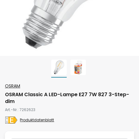
Zum
OSRAM
Anfang
OSRAM Classic A LED-Lampe E27 7W 827 3-Step-
der
dim
Bildgalerie
Art.-Nr.
7262623
springen
Produktdatenblatt