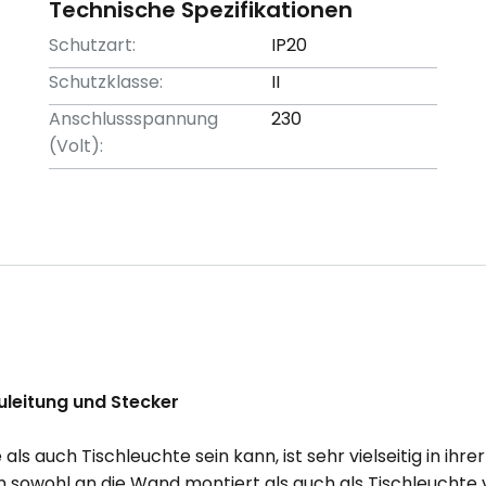
Technische Spezifikationen
Schutzart:
IP20
Schutzklasse:
II
Anschlussspannung
230
(Volt):
leitung und Stecker
ls auch Tischleuchte sein kann, ist sehr vielseitig in ihr
n sowohl an die Wand montiert als auch als Tischleuch