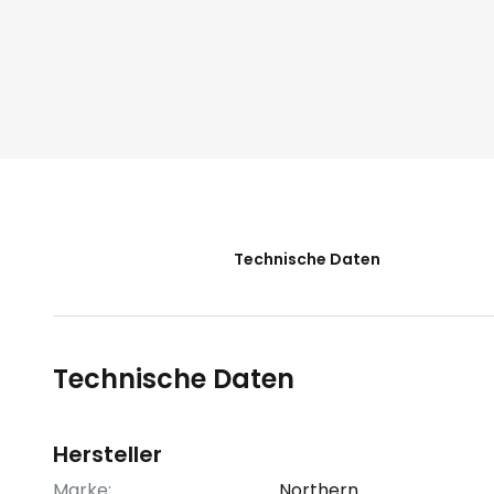
der
Bildgalerie
springen
Technische Daten
Technische Daten
Hersteller
Marke:
Northern