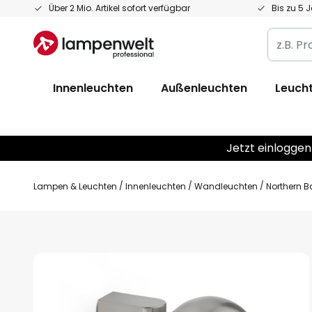
Zum
Über 2 Mio. Artikel sofort verfügbar
Bis zu 5 
Inhalt
z.B.
springen
Produkt
Artikelnr
Innenleuchten
Außenleuchten
Leucht
EAN
/
GTIN
Jetzt einloggen
Lampen & Leuchten
Innenleuchten
Wandleuchten
Northern B
Zum
Ende
der