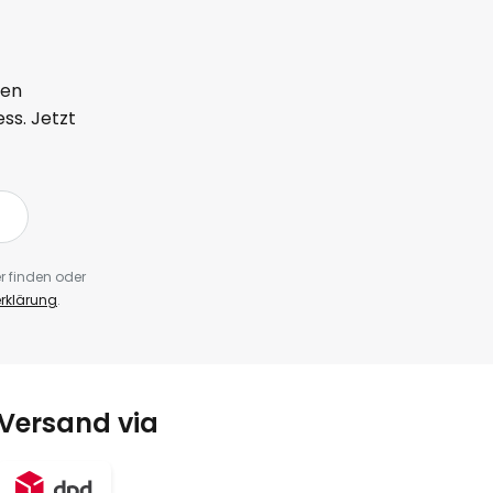
ten
ss. Jetzt
r finden oder
rklärung
.
Versand via