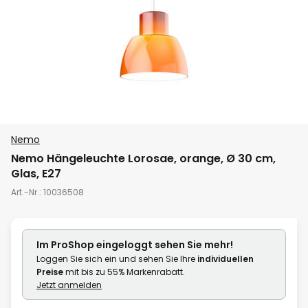
Zum
Nemo
Anfang
Nemo Hängeleuchte Lorosae, orange, Ø 30 cm,
der
Glas, E27
Bildgalerie
Art.-Nr.
10036508
springen
Im ProShop
eingeloggt
sehen Sie mehr!
Loggen Sie sich ein und sehen Sie Ihre
individuellen
Preise
mit bis zu 55% Markenrabatt.
Jetzt anmelden