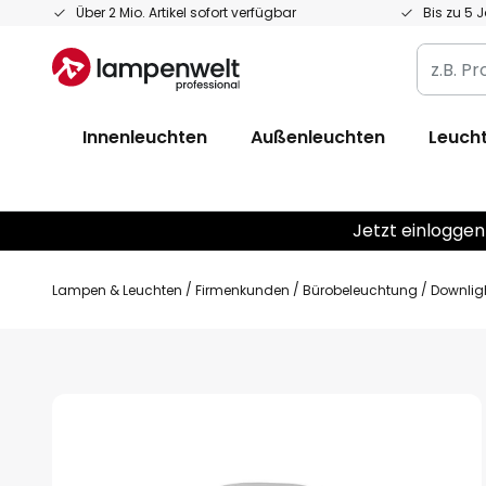
Zum
Über 2 Mio. Artikel sofort verfügbar
Bis zu 5 
Inhalt
z.B.
springen
Produkt
Artikelnr
Innenleuchten
Außenleuchten
Leucht
EAN
/
GTIN
Jetzt einloggen
Lampen & Leuchten
Firmenkunden
Bürobeleuchtung
Downlig
Zum
Ende
der