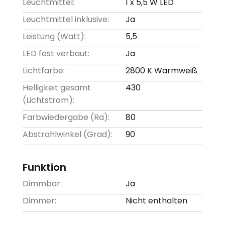
Leuchtmittel:
1 x 5,5 W LED
Leuchtmittel inklusive:
Ja
Leistung (Watt):
5,5
LED fest verbaut:
Ja
Lichtfarbe:
2800 K Warmweiß
Helligkeit gesamt
430
(Lichtstrom):
Farbwiedergabe (Ra):
80
Abstrahlwinkel (Grad):
90
Funktion
Dimmbar:
Ja
Dimmer:
Nicht enthalten