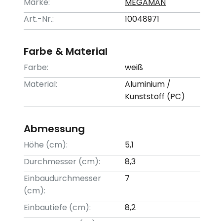
Marke:
MEGAMAN
Art.-Nr.:
10048971
Farbe & Material
Farbe:
weiß
Material:
Aluminium /
Kunststoff (PC)
Abmessung
Höhe (cm):
5,1
Durchmesser (cm):
8,3
Einbaudurchmesser
7
(cm):
Einbautiefe (cm):
8,2