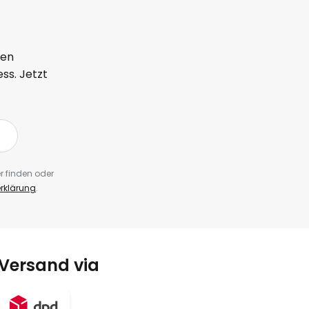
ten
ss. Jetzt
r finden oder
rklärung
.
Versand via