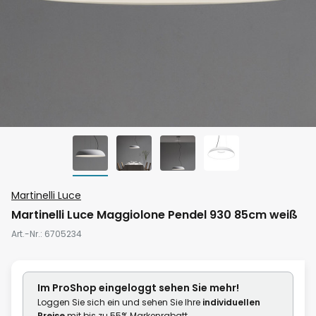
Zum
Martinelli Luce
Anfang
Martinelli Luce Maggiolone Pendel 930 85cm weiß
der
Art.-Nr.
6705234
Bildgalerie
springen
Im ProShop
eingeloggt
sehen Sie mehr!
Loggen Sie sich ein und sehen Sie Ihre
individuellen
Preise
mit bis zu 55% Markenrabatt.