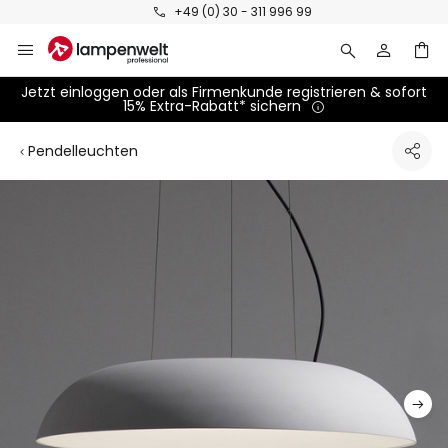
Zum
+49 (0) 30 - 311 996 99
Inhalt
springen
Jetzt einloggen oder als Firmenkunde registrieren & sofort
15% Extra-Rabatt* sichern
Pendelleuchten
Zum
Ende
der
Bildgalerie
springen