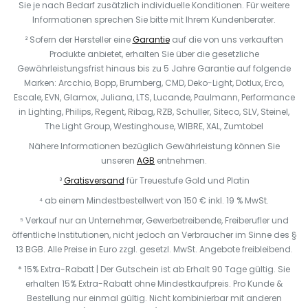
Sie je nach Bedarf zusätzlich individuelle Konditionen. Für weitere
Informationen sprechen Sie bitte mit Ihrem Kundenberater.
² Sofern der Hersteller eine
Garantie
auf die von uns verkauften
Produkte anbietet, erhalten Sie über die gesetzliche
Gewährleistungsfrist hinaus bis zu 5 Jahre Garantie auf folgende
Marken: Arcchio, Bopp, Brumberg, CMD, Deko-Light, Dotlux, Erco,
Escale, EVN, Glamox, Juliana, LTS, Lucande, Paulmann, Performance
in Lighting, Philips, Regent, Ribag, RZB, Schuller, Siteco, SLV, Steinel,
The Light Group, Westinghouse, WIBRE, XAL, Zumtobel
Nähere Informationen bezüglich Gewährleistung können Sie
unseren
AGB
entnehmen.
³
Gratisversand
für Treuestufe Gold und Platin
⁴ ab einem Mindestbestellwert von 150 € inkl. 19 % MwSt.
⁵ Verkauf nur an Unternehmer, Gewerbetreibende, Freiberufler und
öffentliche Institutionen, nicht jedoch an Verbraucher im Sinne des §
13 BGB. Alle Preise in Euro zzgl. gesetzl. MwSt. Angebote freibleibend.
* 15% Extra-Rabatt | Der Gutschein ist ab Erhalt 90 Tage gültig. Sie
erhalten 15% Extra-Rabatt ohne Mindestkaufpreis. Pro Kunde &
Bestellung nur einmal gültig. Nicht kombinierbar mit anderen