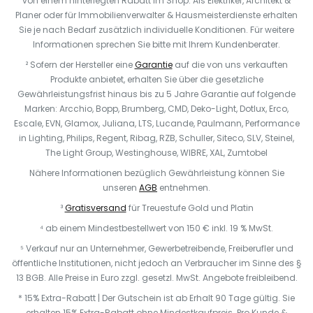
von einem hinterlegten Rabatt im Shop. Als Elektriker, Architekt &
Planer oder für Immobilienverwalter & Hausmeisterdienste erhalten
Sie je nach Bedarf zusätzlich individuelle Konditionen. Für weitere
Informationen sprechen Sie bitte mit Ihrem Kundenberater.
² Sofern der Hersteller eine
Garantie
auf die von uns verkauften
Produkte anbietet, erhalten Sie über die gesetzliche
Gewährleistungsfrist hinaus bis zu 5 Jahre Garantie auf folgende
Marken: Arcchio, Bopp, Brumberg, CMD, Deko-Light, Dotlux, Erco,
Escale, EVN, Glamox, Juliana, LTS, Lucande, Paulmann, Performance
in Lighting, Philips, Regent, Ribag, RZB, Schuller, Siteco, SLV, Steinel,
The Light Group, Westinghouse, WIBRE, XAL, Zumtobel
Nähere Informationen bezüglich Gewährleistung können Sie
unseren
AGB
entnehmen.
³
Gratisversand
für Treuestufe Gold und Platin
⁴ ab einem Mindestbestellwert von 150 € inkl. 19 % MwSt.
⁵ Verkauf nur an Unternehmer, Gewerbetreibende, Freiberufler und
öffentliche Institutionen, nicht jedoch an Verbraucher im Sinne des §
13 BGB. Alle Preise in Euro zzgl. gesetzl. MwSt. Angebote freibleibend.
* 15% Extra-Rabatt | Der Gutschein ist ab Erhalt 90 Tage gültig. Sie
erhalten 15% Extra-Rabatt ohne Mindestkaufpreis. Pro Kunde &