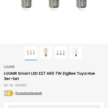
Zum
LUUMR
Anfang
LUUMR Smart LED E27 A60 7W ZigBee Tuya Hue
der
3er-Set
Bildgalerie
Art.-Nr.
10018131
springen
Produktdatenblatt