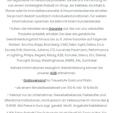
¹ Als registrierter Firmenkunde profitieren Sie bei uns von Anfang an
von einem hinterlegten Rabatt im Shop. Als Elektriker, Architekt &
Planer oder für Immobilienverwalter & Hausmeisterdienste erhalten
Sie je nach Bedarf zusätzlich individuelle Konditionen. Für weitere
Informationen sprechen Sie bitte mit Ihrem Kundenberater.
² Sofern der Hersteller eine
Garantie
auf die von uns verkauften
Produkte anbietet, erhalten Sie über die gesetzliche
Gewährleistungsfrist hinaus bis zu 5 Jahre Garantie auf folgende
Marken: Arcchio, Bopp, Brumberg, CMD, Deko-Light, Dotlux, Erco,
Escale, EVN, Glamox, Juliana, LTS, Lucande, Paulmann, Performance
in Lighting, Philips, Regent, Ribag, RZB, Schuller, Siteco, SLV, Steinel,
The Light Group, Westinghouse, WIBRE, XAL, Zumtobel
Nähere Informationen bezüglich Gewährleistung können Sie
unseren
AGB
entnehmen.
³
Gratisversand
für Treuestufe Gold und Platin
⁴ ab einem Mindestbestellwert von 150 € inkl. 19 % MwSt.
⁵ Verkauf nur an Unternehmer, Gewerbetreibende, Freiberufler und
öffentliche Institutionen, nicht jedoch an Verbraucher im Sinne des §
13 BGB. Alle Preise in Euro zzgl. gesetzl. MwSt. Angebote freibleibend.
* 15% Extra-Rabatt | Der Gutschein ist ab Erhalt 90 Tage gültig. Sie