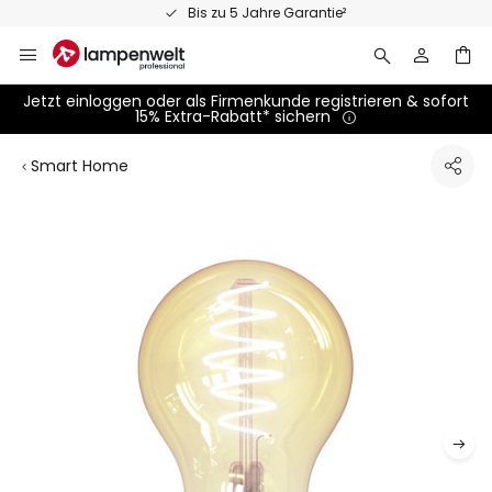
Zum
Bis zu 5 Jahre Garantie²
Inhalt
springen
Jetzt einloggen oder als Firmenkunde registrieren & sofort
15% Extra-Rabatt* sichern
Smart Home
Zum
Ende
der
Bildgalerie
springen