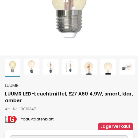
Zum
LUUMR
Anfang
LUUMR LED-Leuchtmittel, E27 A60 4,9W, smart, klar,
der
amber
Bildgalerie
Art.-Nr.
10010347
springen
Produktdatenblatt
Lagerverkauf