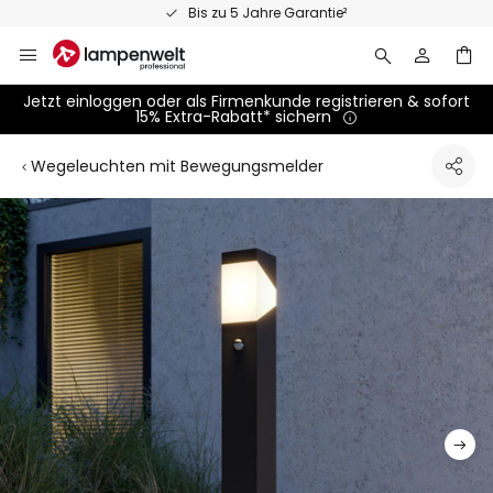
Zum
Persönliche Fachberatung
Inhalt
springen
Jetzt einloggen oder als Firmenkunde registrieren & sofort
15% Extra-Rabatt* sichern
Wegeleuchten mit Bewegungsmelder
Zum
Ende
der
Bildgalerie
springen