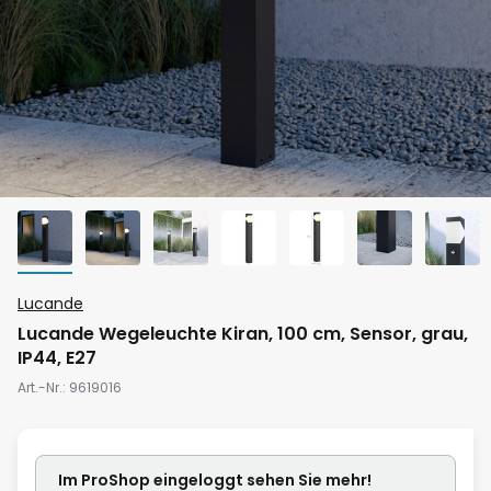
Zum
Lucande
Anfang
Lucande Wegeleuchte Kiran, 100 cm, Sensor, grau,
der
IP44, E27
Bildgalerie
Art.-Nr.
9619016
springen
Im ProShop
eingeloggt
sehen Sie mehr!