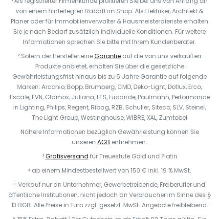
¹ Als registrierter Firmenkunde profitieren Sie bei uns von Anfang an
von einem hinterlegten Rabatt im Shop. Als Elektriker, Architekt &
Planer oder für Immobilienverwalter & Hausmeisterdienste erhalten
Sie je nach Bedarf zusätzlich individuelle Konditionen. Für weitere
Informationen sprechen Sie bitte mit Ihrem Kundenberater.
² Sofern der Hersteller eine
Garantie
auf die von uns verkauften
Produkte anbietet, erhalten Sie über die gesetzliche
Gewährleistungsfrist hinaus bis zu 5 Jahre Garantie auf folgende
Marken: Arcchio, Bopp, Brumberg, CMD, Deko-Light, Dotlux, Erco,
Escale, EVN, Glamox, Juliana, LTS, Lucande, Paulmann, Performance
in Lighting, Philips, Regent, Ribag, RZB, Schuller, Siteco, SLV, Steinel,
The Light Group, Westinghouse, WIBRE, XAL, Zumtobel
Nähere Informationen bezüglich Gewährleistung können Sie
unseren
AGB
entnehmen.
³
Gratisversand
für Treuestufe Gold und Platin
⁴ ab einem Mindestbestellwert von 150 € inkl. 19 % MwSt.
⁵ Verkauf nur an Unternehmer, Gewerbetreibende, Freiberufler und
öffentliche Institutionen, nicht jedoch an Verbraucher im Sinne des §
13 BGB. Alle Preise in Euro zzgl. gesetzl. MwSt. Angebote freibleibend.