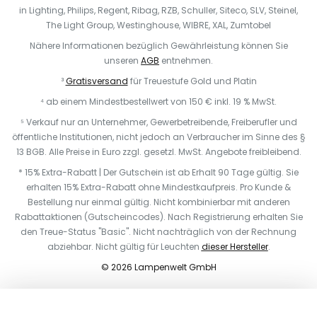
in Lighting, Philips, Regent, Ribag, RZB, Schuller, Siteco, SLV, Steinel,
The Light Group, Westinghouse, WIBRE, XAL, Zumtobel
Nähere Informationen bezüglich Gewährleistung können Sie
unseren
AGB
entnehmen.
³
Gratisversand
für Treuestufe Gold und Platin
⁴ ab einem Mindestbestellwert von 150 € inkl. 19 % MwSt.
⁵ Verkauf nur an Unternehmer, Gewerbetreibende, Freiberufler und
öffentliche Institutionen, nicht jedoch an Verbraucher im Sinne des §
13 BGB. Alle Preise in Euro zzgl. gesetzl. MwSt. Angebote freibleibend.
* 15% Extra-Rabatt | Der Gutschein ist ab Erhalt 90 Tage gültig. Sie
erhalten 15% Extra-Rabatt ohne Mindestkaufpreis. Pro Kunde &
Bestellung nur einmal gültig. Nicht kombinierbar mit anderen
Rabattaktionen (Gutscheincodes). Nach Registrierung erhalten Sie
den Treue-Status "Basic". Nicht nachträglich von der Rechnung
abziehbar. Nicht gültig für Leuchten
dieser Hersteller
.
© 2026 Lampenwelt GmbH
In den Warenkorb