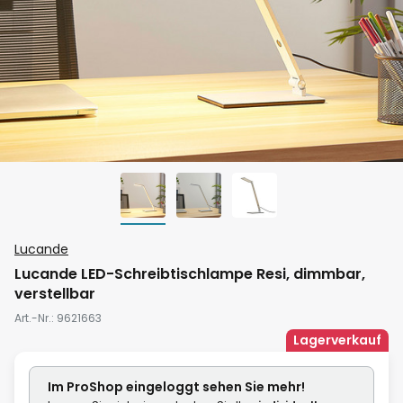
Zum
Lucande
Anfang
Lucande LED-Schreibtischlampe Resi, dimmbar,
der
verstellbar
Bildgalerie
Art.-Nr.
9621663
springen
Lagerverkauf
Im ProShop
eingeloggt
sehen Sie mehr!