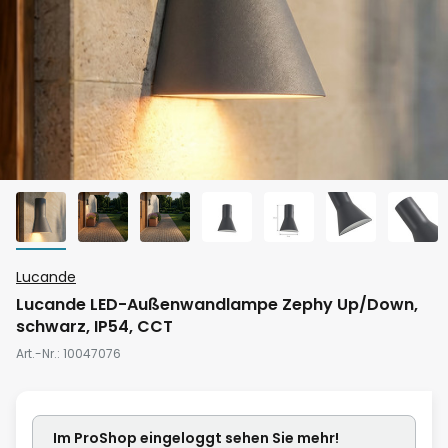
Zum
Lucande
Anfang
Lucande LED-Außenwandlampe Zephy Up/Down,
der
schwarz, IP54, CCT
Bildgalerie
Art.-Nr.
10047076
springen
Im ProShop
eingeloggt
sehen Sie mehr!