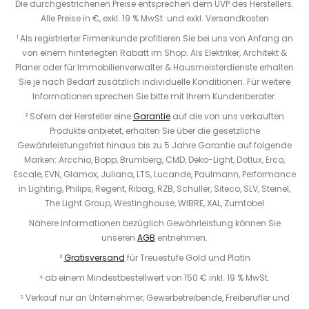
Die durchgestrichenen Preise entsprechen dem UVP des Herstellers.
Alle Preise in €, exkl. 19 % MwSt. und exkl. Versandkosten
¹ Als registrierter Firmenkunde profitieren Sie bei uns von Anfang an
von einem hinterlegten Rabatt im Shop. Als Elektriker, Architekt &
Planer oder für Immobilienverwalter & Hausmeisterdienste erhalten
Sie je nach Bedarf zusätzlich individuelle Konditionen. Für weitere
Informationen sprechen Sie bitte mit Ihrem Kundenberater.
² Sofern der Hersteller eine
Garantie
auf die von uns verkauften
Produkte anbietet, erhalten Sie über die gesetzliche
Gewährleistungsfrist hinaus bis zu 5 Jahre Garantie auf folgende
Marken: Arcchio, Bopp, Brumberg, CMD, Deko-Light, Dotlux, Erco,
Escale, EVN, Glamox, Juliana, LTS, Lucande, Paulmann, Performance
in Lighting, Philips, Regent, Ribag, RZB, Schuller, Siteco, SLV, Steinel,
The Light Group, Westinghouse, WIBRE, XAL, Zumtobel
Nähere Informationen bezüglich Gewährleistung können Sie
unseren
AGB
entnehmen.
³
Gratisversand
für Treuestufe Gold und Platin
⁴ ab einem Mindestbestellwert von 150 € inkl. 19 % MwSt.
⁵ Verkauf nur an Unternehmer, Gewerbetreibende, Freiberufler und