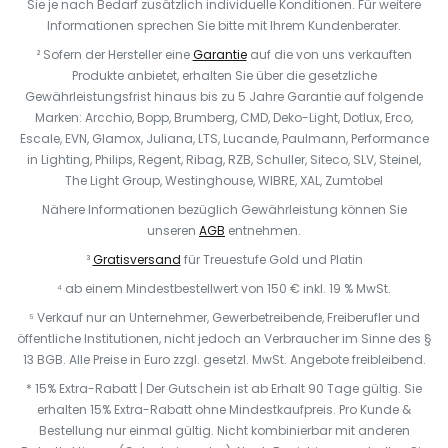
Sie je nach Bedarf zusätzlich individuelle Konditionen. Für weitere
Informationen sprechen Sie bitte mit Ihrem Kundenberater.
² Sofern der Hersteller eine
Garantie
auf die von uns verkauften
Produkte anbietet, erhalten Sie über die gesetzliche
Gewährleistungsfrist hinaus bis zu 5 Jahre Garantie auf folgende
Marken: Arcchio, Bopp, Brumberg, CMD, Deko-Light, Dotlux, Erco,
Escale, EVN, Glamox, Juliana, LTS, Lucande, Paulmann, Performance
in Lighting, Philips, Regent, Ribag, RZB, Schuller, Siteco, SLV, Steinel,
The Light Group, Westinghouse, WIBRE, XAL, Zumtobel
Nähere Informationen bezüglich Gewährleistung können Sie
unseren
AGB
entnehmen.
³
Gratisversand
für Treuestufe Gold und Platin
⁴ ab einem Mindestbestellwert von 150 € inkl. 19 % MwSt.
⁵ Verkauf nur an Unternehmer, Gewerbetreibende, Freiberufler und
öffentliche Institutionen, nicht jedoch an Verbraucher im Sinne des §
13 BGB. Alle Preise in Euro zzgl. gesetzl. MwSt. Angebote freibleibend.
* 15% Extra-Rabatt | Der Gutschein ist ab Erhalt 90 Tage gültig. Sie
erhalten 15% Extra-Rabatt ohne Mindestkaufpreis. Pro Kunde &
Bestellung nur einmal gültig. Nicht kombinierbar mit anderen