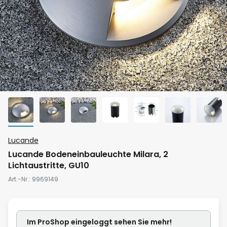
Zum
Lucande
Anfang
Lucande Bodeneinbauleuchte Milara, 2
der
Lichtaustritte, GU10
Bildgalerie
Art.-Nr.
9969149
springen
Im ProShop
eingeloggt
sehen Sie mehr!