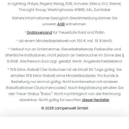
in Lighting, Philips, Regent, Ribag, RZB, Schuller, Siteco, SLV, Steinel,
The Light Group, Westinghouse, WIBRE, XAL, Zumtobel
Nähere Informationen bezüglich Gewährleistung können Sie
unseren
AGB
entnehmen.
³
Gratisversand
für Treuestufe Gold und Platin
⁴ ab einem Mindestbestellwert von 150 € inkl. 19 % MwSt.
⁵ Verkauf nur an Unternehmer, Gewerbetreibende, Freiberufler und
öffentliche Institutionen, nicht jedoch an Verbraucher im Sinne des §
13 BGB. Alle Preise in Euro zzgl. gesetzl. MwSt. Angebote freibleibend.
* 15% Extra-Rabatt | Der Gutschein ist ab Erhalt 90 Tage gültig. Sie
erhalten 15% Extra-Rabatt ohne Mindestkaufpreis. Pro Kunde &
Bestellung nur einmal gültig. Nicht kombinierbar mit anderen
Rabattaktionen (Gutscheincodes). Nach Registrierung erhalten Sie
den Treue-Status "Basic". Nicht nachträglich von der Rechnung
abziehbar. Nicht gültig für Leuchten
dieser Hersteller
.
© 2026 Lampenwelt GmbH
In den Warenkorb