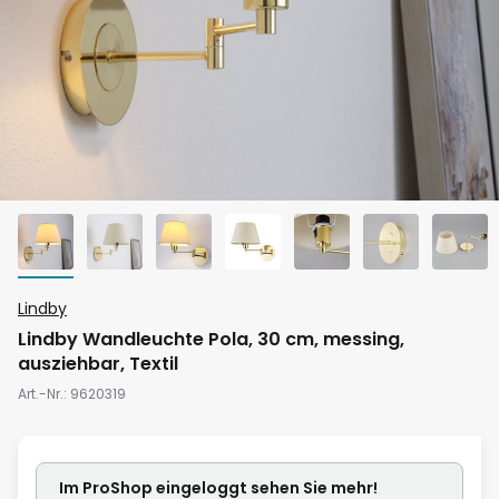
Zum
Lindby
Anfang
Lindby Wandleuchte Pola, 30 cm, messing,
der
ausziehbar, Textil
Bildgalerie
Art.-Nr.
9620319
springen
Im ProShop
eingeloggt
sehen Sie mehr!