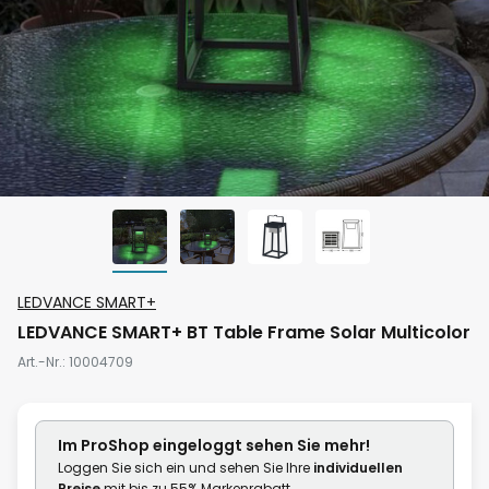
Zum
LEDVANCE SMART+
Anfang
LEDVANCE SMART+ BT Table Frame Solar Multicolor
der
Art.-Nr.
10004709
Bildgalerie
springen
Im ProShop
eingeloggt
sehen Sie mehr!
Loggen Sie sich ein und sehen Sie Ihre
individuellen
Preise
mit bis zu 55% Markenrabatt.