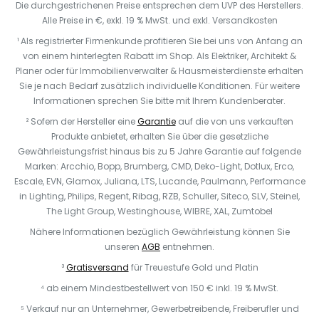
Die durchgestrichenen Preise entsprechen dem UVP des Herstellers.
Alle Preise in €, exkl. 19 % MwSt. und exkl. Versandkosten
¹ Als registrierter Firmenkunde profitieren Sie bei uns von Anfang an
von einem hinterlegten Rabatt im Shop. Als Elektriker, Architekt &
Planer oder für Immobilienverwalter & Hausmeisterdienste erhalten
Sie je nach Bedarf zusätzlich individuelle Konditionen. Für weitere
Informationen sprechen Sie bitte mit Ihrem Kundenberater.
² Sofern der Hersteller eine
Garantie
auf die von uns verkauften
Produkte anbietet, erhalten Sie über die gesetzliche
Gewährleistungsfrist hinaus bis zu 5 Jahre Garantie auf folgende
Marken: Arcchio, Bopp, Brumberg, CMD, Deko-Light, Dotlux, Erco,
Escale, EVN, Glamox, Juliana, LTS, Lucande, Paulmann, Performance
in Lighting, Philips, Regent, Ribag, RZB, Schuller, Siteco, SLV, Steinel,
The Light Group, Westinghouse, WIBRE, XAL, Zumtobel
Nähere Informationen bezüglich Gewährleistung können Sie
unseren
AGB
entnehmen.
³
Gratisversand
für Treuestufe Gold und Platin
⁴ ab einem Mindestbestellwert von 150 € inkl. 19 % MwSt.
⁵ Verkauf nur an Unternehmer, Gewerbetreibende, Freiberufler und