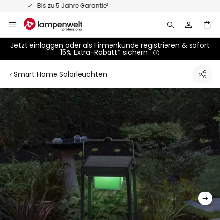
Zum
Persönliche Fachberatung
Inhalt
springen
Jetzt einloggen oder als Firmenkunde registrieren & sofort
15% Extra-Rabatt* sichern
Smart Home Solarleuchten
Zum
Ende
der
Bildgalerie
springen