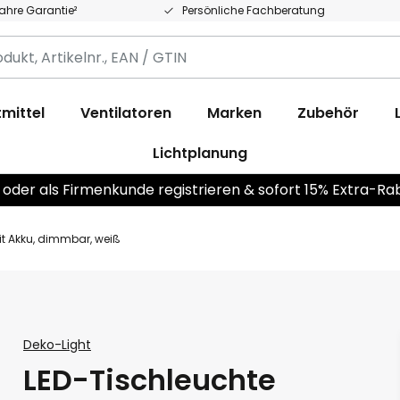
Jahre Garantie²
Persönliche Fachberatung
,
.,
mittel
Ventilatoren
Marken
Zubehör
Lichtplanung
 oder als Firmenkunde registrieren & sofort 15% Extra-Ra
t Akku, dimmbar, weiß
Deko-Light
LED-Tischleuchte