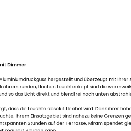
 mit Dimmer
luminiumdruckguss hergestellt und überzeugt mit ihrer s
In ihrem runden, flachen Leuchtenkopf sind die warmweiß s
d so das Licht direkt und blendfrei nach unten abstrahl
orgt, dass die Leuchte absolut flexibel wird. Dank ihrer 
chte. Ihrem Einsatzgebiet sind nahezu keine Grenzen gese
entspannten Stunden auf der Terrasse, Miram spendet gl
it reguliert werden kann.