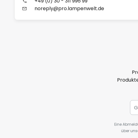
+49 (0) 30 - 311 996 99
noreply@pro.lampenwelt.de
Pr
Produkte
Eine Abmeldu
über uns