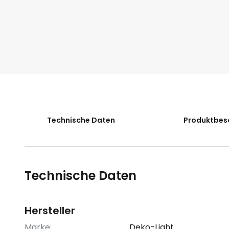
der
Bildgalerie
springen
Technische Daten
Produktbes
Technische Daten
Hersteller
Marke:
Deko-Light