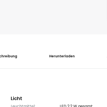
chreibung
Herunterladen
Licht
Leuchtmittel:
LED 2,2 W gesamt