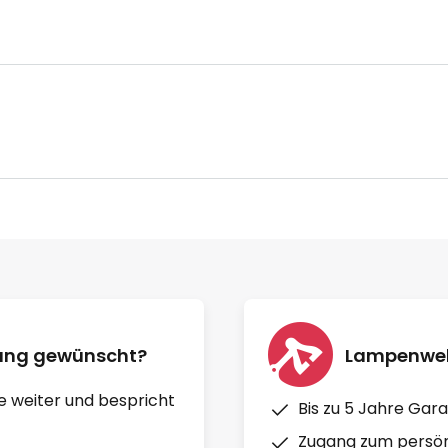
nung gewünscht?
Lampenwelt
e weiter und bespricht
Bis zu 5 Jahre Gara
Zugang zum persön