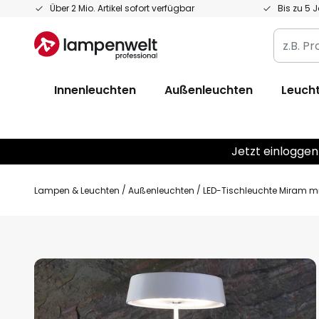
Zum
Über 2 Mio. Artikel sofort verfügbar
Bis zu 5 
Inhalt
z.B.
springen
Produkt
Artikelnr
Innenleuchten
Außenleuchten
Leucht
EAN
/
GTIN
Jetzt einloggen
Lampen & Leuchten
Außenleuchten
LED-Tischleuchte Miram mi
Zum
Ende
der