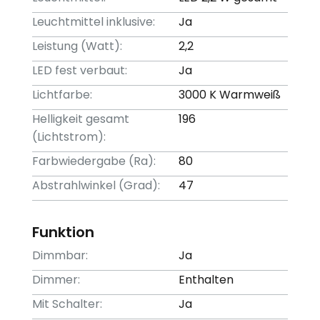
Leuchtmittel inklusive:
Ja
Leistung (Watt):
2,2
LED fest verbaut:
Ja
Lichtfarbe:
3000 K Warmweiß
Helligkeit gesamt
196
(Lichtstrom):
Farbwiedergabe (Ra):
80
Abstrahlwinkel (Grad):
47
Funktion
Dimmbar:
Ja
Dimmer:
Enthalten
Mit Schalter:
Ja