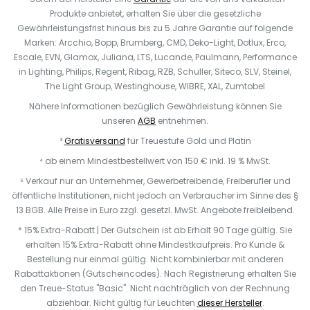
Produkte anbietet, erhalten Sie über die gesetzliche
Gewährleistungsfrist hinaus bis zu 5 Jahre Garantie auf folgende
Marken: Arcchio, Bopp, Brumberg, CMD, Deko-Light, Dotlux, Erco,
Escale, EVN, Glamox, Juliana, LTS, Lucande, Paulmann, Performance
in Lighting, Philips, Regent, Ribag, RZB, Schuller, Siteco, SLV, Steinel,
The Light Group, Westinghouse, WIBRE, XAL, Zumtobel
Nähere Informationen bezüglich Gewährleistung können Sie
unseren
AGB
entnehmen.
³
Gratisversand
für Treuestufe Gold und Platin
⁴ ab einem Mindestbestellwert von 150 € inkl. 19 % MwSt.
⁵ Verkauf nur an Unternehmer, Gewerbetreibende, Freiberufler und
öffentliche Institutionen, nicht jedoch an Verbraucher im Sinne des §
13 BGB. Alle Preise in Euro zzgl. gesetzl. MwSt. Angebote freibleibend.
* 15% Extra-Rabatt | Der Gutschein ist ab Erhalt 90 Tage gültig. Sie
erhalten 15% Extra-Rabatt ohne Mindestkaufpreis. Pro Kunde &
Bestellung nur einmal gültig. Nicht kombinierbar mit anderen
Rabattaktionen (Gutscheincodes). Nach Registrierung erhalten Sie
den Treue-Status "Basic". Nicht nachträglich von der Rechnung
abziehbar. Nicht gültig für Leuchten
dieser Hersteller
.