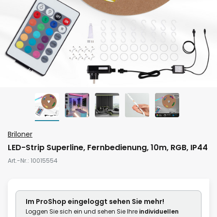
Zum
Briloner
Anfang
LED-Strip Superline, Fernbedienung, 10m, RGB, IP44
der
Art.-Nr.
10015554
Bildgalerie
springen
Im ProShop
eingeloggt
sehen Sie mehr!
Loggen Sie sich ein und sehen Sie Ihre
individuellen