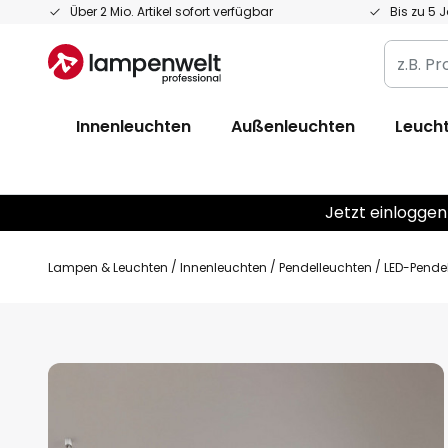
Zum
Über 2 Mio. Artikel sofort verfügbar
Bis zu 5 
Inhalt
z.B.
springen
Produkt
Artikelnr
Innenleuchten
Außenleuchten
Leucht
EAN
/
GTIN
Jetzt einloggen
Lampen & Leuchten
Innenleuchten
Pendelleuchten
LED-Pendel
Zum
Ende
der