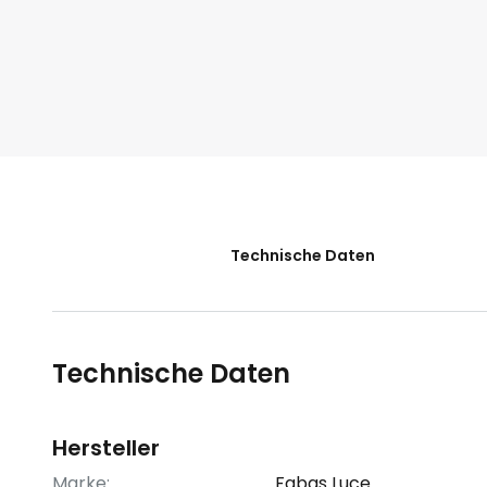
der
Bildgalerie
springen
Technische Daten
Technische Daten
Hersteller
Marke:
Fabas Luce