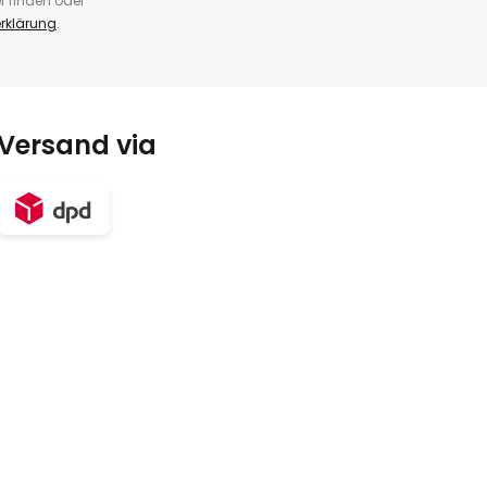
r finden oder
rklärung
.
Versand via