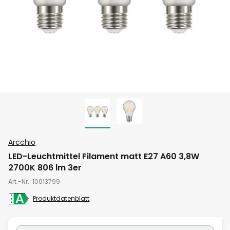
Zum
Arcchio
Anfang
LED-Leuchtmittel Filament matt E27 A60 3,8W
der
2700K 806 lm 3er
Bildgalerie
Art.-Nr.
10013799
springen
Produktdatenblatt