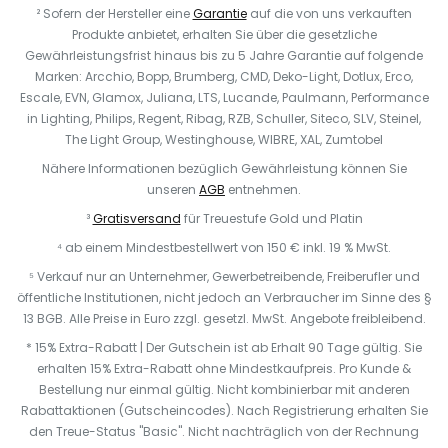
² Sofern der Hersteller eine
Garantie
auf die von uns verkauften
Produkte anbietet, erhalten Sie über die gesetzliche
Gewährleistungsfrist hinaus bis zu 5 Jahre Garantie auf folgende
Marken: Arcchio, Bopp, Brumberg, CMD, Deko-Light, Dotlux, Erco,
Escale, EVN, Glamox, Juliana, LTS, Lucande, Paulmann, Performance
in Lighting, Philips, Regent, Ribag, RZB, Schuller, Siteco, SLV, Steinel,
The Light Group, Westinghouse, WIBRE, XAL, Zumtobel
Nähere Informationen bezüglich Gewährleistung können Sie
unseren
AGB
entnehmen.
³
Gratisversand
für Treuestufe Gold und Platin
⁴ ab einem Mindestbestellwert von 150 € inkl. 19 % MwSt.
⁵ Verkauf nur an Unternehmer, Gewerbetreibende, Freiberufler und
öffentliche Institutionen, nicht jedoch an Verbraucher im Sinne des §
13 BGB. Alle Preise in Euro zzgl. gesetzl. MwSt. Angebote freibleibend.
* 15% Extra-Rabatt | Der Gutschein ist ab Erhalt 90 Tage gültig. Sie
erhalten 15% Extra-Rabatt ohne Mindestkaufpreis. Pro Kunde &
Bestellung nur einmal gültig. Nicht kombinierbar mit anderen
Rabattaktionen (Gutscheincodes). Nach Registrierung erhalten Sie
den Treue-Status "Basic". Nicht nachträglich von der Rechnung