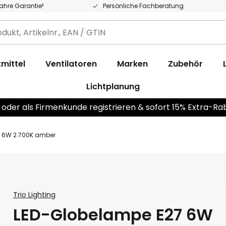
Jahre Garantie²
Persönliche Fachberatung
,
.,
mittel
Ventilatoren
Marken
Zubehör
Lichtplanung
 oder als Firmenkunde registrieren & sofort 15% Extra-Ra
 6W 2.700K amber
Trio Lighting
LED-Globelampe E27 6W