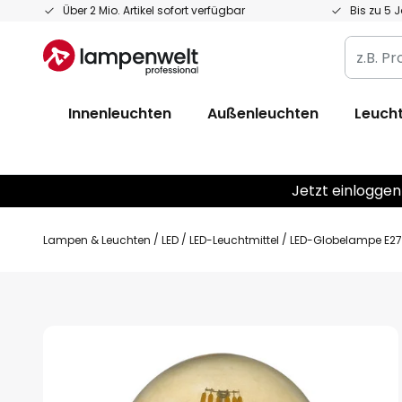
Zum
Über 2 Mio. Artikel sofort verfügbar
Bis zu 5 
Inhalt
z.B.
springen
Produkt
Artikelnr
Innenleuchten
Außenleuchten
Leucht
EAN
/
GTIN
Jetzt einloggen
Lampen & Leuchten
LED
LED-Leuchtmittel
LED-Globelampe E27
Zum
Ende
der