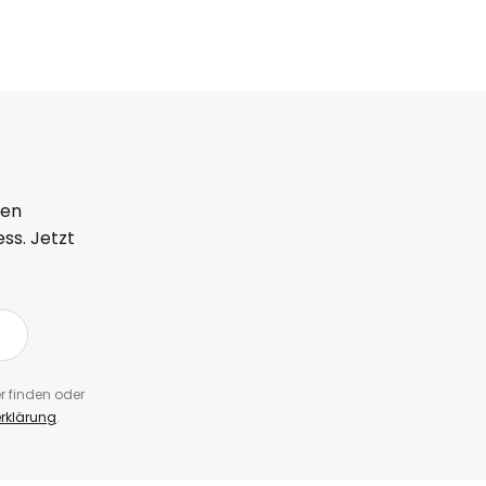
ten
ss. Jetzt
r finden oder
rklärung
.