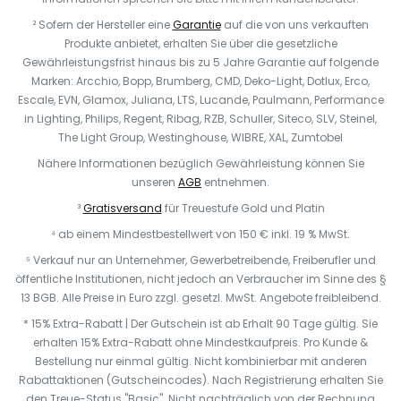
² Sofern der Hersteller eine
Garantie
auf die von uns verkauften
Produkte anbietet, erhalten Sie über die gesetzliche
Gewährleistungsfrist hinaus bis zu 5 Jahre Garantie auf folgende
Marken: Arcchio, Bopp, Brumberg, CMD, Deko-Light, Dotlux, Erco,
Escale, EVN, Glamox, Juliana, LTS, Lucande, Paulmann, Performance
in Lighting, Philips, Regent, Ribag, RZB, Schuller, Siteco, SLV, Steinel,
The Light Group, Westinghouse, WIBRE, XAL, Zumtobel
Nähere Informationen bezüglich Gewährleistung können Sie
unseren
AGB
entnehmen.
³
Gratisversand
für Treuestufe Gold und Platin
⁴ ab einem Mindestbestellwert von 150 € inkl. 19 % MwSt.
⁵ Verkauf nur an Unternehmer, Gewerbetreibende, Freiberufler und
öffentliche Institutionen, nicht jedoch an Verbraucher im Sinne des §
13 BGB. Alle Preise in Euro zzgl. gesetzl. MwSt. Angebote freibleibend.
* 15% Extra-Rabatt | Der Gutschein ist ab Erhalt 90 Tage gültig. Sie
erhalten 15% Extra-Rabatt ohne Mindestkaufpreis. Pro Kunde &
Bestellung nur einmal gültig. Nicht kombinierbar mit anderen
Rabattaktionen (Gutscheincodes). Nach Registrierung erhalten Sie
den Treue-Status "Basic". Nicht nachträglich von der Rechnung