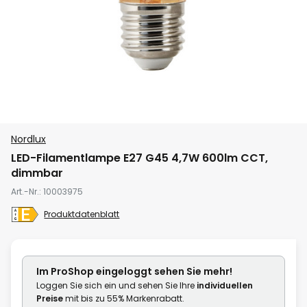
Zum
Nordlux
Anfang
LED-Filamentlampe E27 G45 4,7W 600lm CCT,
der
dimmbar
Bildgalerie
Art.-Nr.
10003975
springen
Produktdatenblatt
Im ProShop
eingeloggt
sehen Sie mehr!
Loggen Sie sich ein und sehen Sie Ihre
individuellen
Preise
mit bis zu 55% Markenrabatt.