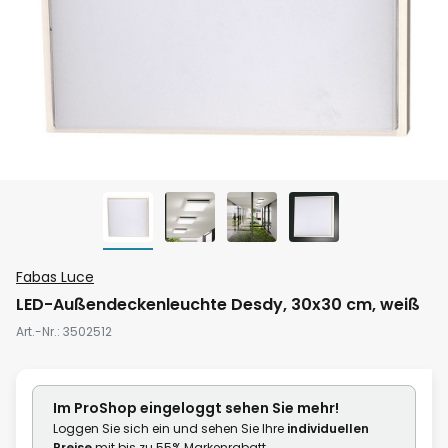
Zum
Fabas Luce
Anfang
LED-Außendeckenleuchte Desdy, 30x30 cm, weiß
der
Art.-Nr.
3502512
Bildgalerie
springen
Im ProShop
eingeloggt
sehen Sie mehr!
Loggen Sie sich ein und sehen Sie Ihre
individuellen
Preise
mit bis zu 55% Markenrabatt.