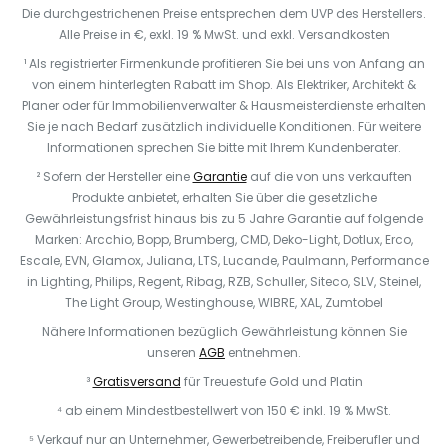
Die durchgestrichenen Preise entsprechen dem UVP des Herstellers.
Alle Preise in €, exkl. 19 % MwSt. und exkl. Versandkosten
¹ Als registrierter Firmenkunde profitieren Sie bei uns von Anfang an
von einem hinterlegten Rabatt im Shop. Als Elektriker, Architekt &
Planer oder für Immobilienverwalter & Hausmeisterdienste erhalten
Sie je nach Bedarf zusätzlich individuelle Konditionen. Für weitere
Informationen sprechen Sie bitte mit Ihrem Kundenberater.
² Sofern der Hersteller eine
Garantie
auf die von uns verkauften
Produkte anbietet, erhalten Sie über die gesetzliche
Gewährleistungsfrist hinaus bis zu 5 Jahre Garantie auf folgende
Marken: Arcchio, Bopp, Brumberg, CMD, Deko-Light, Dotlux, Erco,
Escale, EVN, Glamox, Juliana, LTS, Lucande, Paulmann, Performance
in Lighting, Philips, Regent, Ribag, RZB, Schuller, Siteco, SLV, Steinel,
The Light Group, Westinghouse, WIBRE, XAL, Zumtobel
Nähere Informationen bezüglich Gewährleistung können Sie
unseren
AGB
entnehmen.
³
Gratisversand
für Treuestufe Gold und Platin
⁴ ab einem Mindestbestellwert von 150 € inkl. 19 % MwSt.
⁵ Verkauf nur an Unternehmer, Gewerbetreibende, Freiberufler und