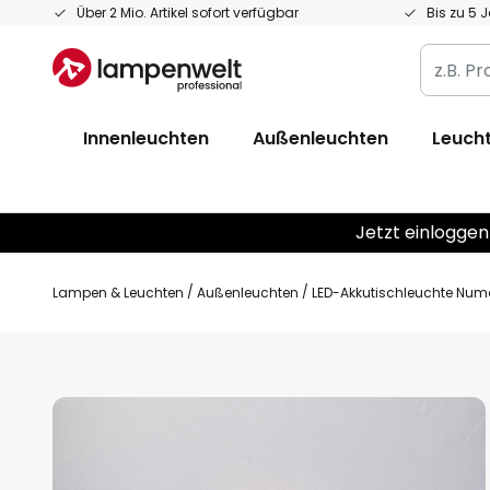
Zum
Über 2 Mio. Artikel sofort verfügbar
Bis zu 5 
Inhalt
z.B.
springen
Produkt
Artikelnr
Innenleuchten
Außenleuchten
Leucht
EAN
/
GTIN
Jetzt einloggen
Lampen & Leuchten
Außenleuchten
LED-Akkutischleuchte Numo
Zum
Ende
der