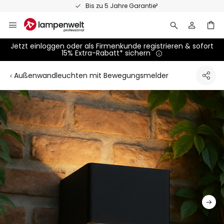
Zum
Persönliche Fachberatung
Inhalt
springen
Jetzt einloggen oder als Firmenkunde registrieren & sofort
15% Extra-Rabatt* sichern
Außenwandleuchten mit Bewegungsmelder
Zum
Ende
der
Bildgalerie
springen