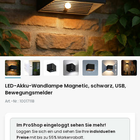
Zum
LED-Akku-Wandlampe Magnetic, schwarz, USB,
Anfang
Bewegungsmelder
der
Art.-Nr.
10017118
Bildgalerie
springen
Im ProShop
eingeloggt
sehen Sie mehr!
Loggen Sie sich ein und sehen Sie Ihre
individuellen
Preise
mit bis zu 55% Markenrabatt.