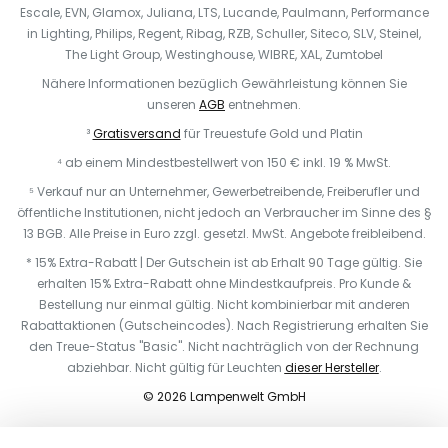
Escale, EVN, Glamox, Juliana, LTS, Lucande, Paulmann, Performance
in Lighting, Philips, Regent, Ribag, RZB, Schuller, Siteco, SLV, Steinel,
The Light Group, Westinghouse, WIBRE, XAL, Zumtobel
Nähere Informationen bezüglich Gewährleistung können Sie
unseren
AGB
entnehmen.
³
Gratisversand
für Treuestufe Gold und Platin
⁴ ab einem Mindestbestellwert von 150 € inkl. 19 % MwSt.
⁵ Verkauf nur an Unternehmer, Gewerbetreibende, Freiberufler und
öffentliche Institutionen, nicht jedoch an Verbraucher im Sinne des §
13 BGB. Alle Preise in Euro zzgl. gesetzl. MwSt. Angebote freibleibend.
* 15% Extra-Rabatt | Der Gutschein ist ab Erhalt 90 Tage gültig. Sie
erhalten 15% Extra-Rabatt ohne Mindestkaufpreis. Pro Kunde &
Bestellung nur einmal gültig. Nicht kombinierbar mit anderen
Rabattaktionen (Gutscheincodes). Nach Registrierung erhalten Sie
den Treue-Status "Basic". Nicht nachträglich von der Rechnung
abziehbar. Nicht gültig für Leuchten
dieser Hersteller
.
© 2026 Lampenwelt GmbH