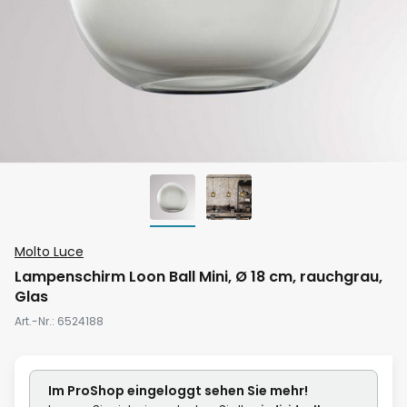
Zum
Molto Luce
Anfang
Lampenschirm Loon Ball Mini, Ø 18 cm, rauchgrau,
der
Glas
Bildgalerie
Art.-Nr.
6524188
springen
Im ProShop
eingeloggt
sehen Sie mehr!