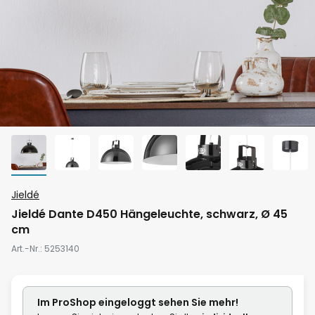
Zum
Jieldé
Anfang
Jieldé Dante D450 Hängeleuchte, schwarz, Ø 45
der
cm
Bildgalerie
Art.-Nr.
5253140
springen
Im ProShop
eingeloggt
sehen Sie mehr!