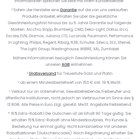
Informationen sprechen Sie bitte mit Ihrem Kundenberater.
² Sofern der Hersteller eine
Garantie
auf die von uns verkauften
Produkte anbietet, erhalten Sie über die gesetzliche
Gewährleistungsfrist hinaus bis zu 5 Jahre Garantie auf folgende
Marken: Arcchio, Bopp, Brumberg, CMD, Deko-Light, Dotlux, Erco,
Escale, EVN, Glamox, Juliana, LTS, Lucande, Paulmann, Performance
in Lighting, Philips, Regent, Ribag, RZB, Schuller, Siteco, SLV, Steinel,
The Light Group, Westinghouse, WIBRE, XAL, Zumtobel
Nähere Informationen bezüglich Gewährleistung können Sie
unseren
AGB
entnehmen.
³
Gratisversand
für Treuestufe Gold und Platin
⁴ ab einem Mindestbestellwert von 150 € inkl. 19 % MwSt.
⁵ Verkauf nur an Unternehmer, Gewerbetreibende, Freiberufler und
öffentliche Institutionen, nicht jedoch an Verbraucher im Sinne des §
13 BGB. Alle Preise in Euro zzgl. gesetzl. MwSt. Angebote freibleibend.
* 15% Extra-Rabatt | Der Gutschein ist ab Erhalt 90 Tage gültig. Sie
erhalten 15% Extra-Rabatt ohne Mindestkaufpreis. Pro Kunde &
Bestellung nur einmal gültig. Nicht kombinierbar mit anderen
Rabattaktionen (Gutscheincodes). Nach Registrierung erhalten Sie