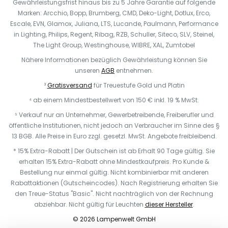
Gewährleistungsfrist hinaus bis zu 5 Jahre Garantie auf folgende
Marken: Arcchio, Bopp, Brumberg, CMD, Deko-Light, Dotlux, Erco,
Escale, EVN, Glamox, Juliana, LTS, Lucande, Paulmann, Performance
in Lighting, Philips, Regent, Ribag, RZB, Schuller, Siteco, SLV, Steinel,
The Light Group, Westinghouse, WIBRE, XAL, Zumtobel
Nähere Informationen bezüglich Gewährleistung können Sie
unseren
AGB
entnehmen.
³
Gratisversand
für Treuestufe Gold und Platin
⁴ ab einem Mindestbestellwert von 150 € inkl. 19 % MwSt.
⁵ Verkauf nur an Unternehmer, Gewerbetreibende, Freiberufler und
öffentliche Institutionen, nicht jedoch an Verbraucher im Sinne des §
13 BGB. Alle Preise in Euro zzgl. gesetzl. MwSt. Angebote freibleibend.
* 15% Extra-Rabatt | Der Gutschein ist ab Erhalt 90 Tage gültig. Sie
erhalten 15% Extra-Rabatt ohne Mindestkaufpreis. Pro Kunde &
Bestellung nur einmal gültig. Nicht kombinierbar mit anderen
Rabattaktionen (Gutscheincodes). Nach Registrierung erhalten Sie
den Treue-Status "Basic". Nicht nachträglich von der Rechnung
abziehbar. Nicht gültig für Leuchten
dieser Hersteller
.
© 2026 Lampenwelt GmbH