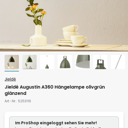
Zum
Jieldé
Anfang
Jieldé Augustin A360 Hängelampe olivgrün
der
glänzend
Bildgalerie
Art.-Nr.
5253116
springen
Im ProShop
eingeloggt
sehen Sie mehr!